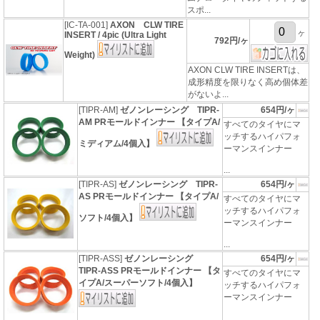
スポ...
[IC-TA-001]
AXON CLW TIRE
ヶ
INSERT / 4pic (Ultra Light
792円/ヶ
Weight)
AXON CLW TIRE INSERTは、
成形精度を限りなく高め個体差
がないよ...
[TIPR-AM]
ゼノンレーシング TIPR-
654円/ヶ
AM PRモールドインナー 【タイプA/
すべてのタイヤにマ
ッチするハイパフォ
ミディアム/4個入】
ーマンスインナー
...
[TIPR-AS]
ゼノンレーシング TIPR-
654円/ヶ
AS PRモールドインナー 【タイプA/
すべてのタイヤにマ
ッチするハイパフォ
ソフト/4個入】
ーマンスインナー
...
[TIPR-ASS]
ゼノンレーシング
654円/ヶ
TIPR-ASS PRモールドインナー 【タ
すべてのタイヤにマ
イプA/スーパーソフト/4個入】
ッチするハイパフォ
ーマンスインナー
...