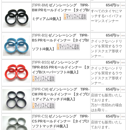
[TIPR-BM]
ゼノンレーシング TIPR-
654円/ヶ
BM PRモールドインナー 【タイプB/
すべてのタイヤにマ
ッチするハイパフォ
ミディアム/4個入】
ーマンスインナー
...
[TIPR-BS]
ゼノンレーシング TIPR-
654円/ヶ
BS PRモールドインナー 【タイプB/
クイックなハンドリ
ングを実現するラウ
ソフト/4個入】
ンドスクエア形状イ
ンナー...
[TIPR-BSS]
ゼノンレーシング
654円/ヶ
TIPR-BSS PRモールドインナー 【タ
クイックなハンドリ
イプB/スーパーソフト/4個入】
ングを実現するラウ
ンドスクエア形状イ
ンナー...
[TIPR-CM]
ゼノンレーシング TIPR-
654円/ヶ
CM PRモールドインナー 【タイプC/
店頭でも販売いたし
ミディアムマッチド/4個入】
ております。
万が一売切れの場合
はお取り...
[TIPR-CS]
ゼノンレーシング TIPR-
654円/ヶ
CS PRモールドインナー 【タイプC/
店頭でも販売いたし
ソフトマッチド/4個入】
ております。