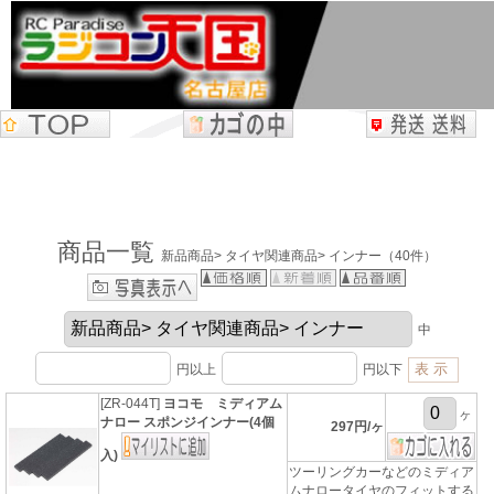
商品一覧
新品商品> タイヤ関連商品> インナー（40件）
中
円以上
円以下
[ZR-044T]
ヨコモ ミディアム
ヶ
ナロー スポンジインナー(4個
297円/ヶ
入)
ツーリングカーなどのミディア
ムナロータイヤのフィットする