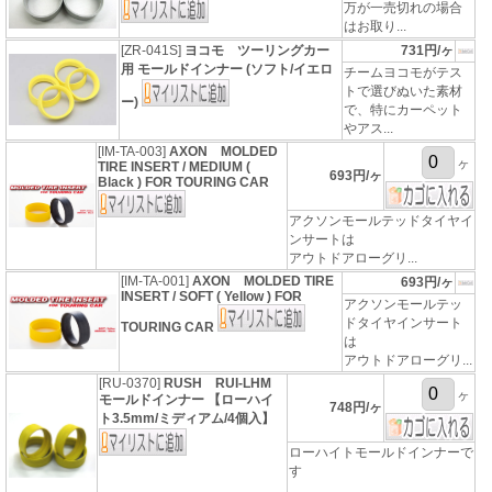
万が一売切れの場合
はお取り...
[ZR-041S]
ヨコモ ツーリングカー
731円/ヶ
用 モールドインナー (ソフト/イエロ
チームヨコモがテス
トで選びぬいた素材
ー)
で、特にカーペット
やアス...
[IM-TA-003]
AXON MOLDED
ヶ
TIRE INSERT / MEDIUM (
693円/ヶ
Black ) FOR TOURING CAR
アクソンモールテッドタイヤイ
ンサートは
アウトドアローグリ...
[IM-TA-001]
AXON MOLDED TIRE
693円/ヶ
INSERT / SOFT ( Yellow ) FOR
アクソンモールテッ
ドタイヤインサート
TOURING CAR
は
アウトドアローグリ...
[RU-0370]
RUSH RUI-LHM
ヶ
モールドインナー 【ローハイ
748円/ヶ
ト3.5mm/ミディアム/4個入】
ローハイトモールドインナーで
す