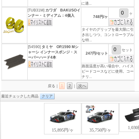
に適...
[TUB31M]
カワダ BAKUSOイ
ヶ
ンナー・ミディアム：4個入
748円/ヶ
タイヤのグリップを最大限に引
き出しつつ、コントローラブル
な特...
[54590]
タミヤ OP.1590 Mシ
セット
ャーシ インナースポンジ・ス
247円/セット
ーパーハード4本
路面温度が高い場合や、ハイス
ピードコースなどに使用。コー
ナリ...
1
2
次へ
戻る｜
｜
最近チェックした商品
クリア