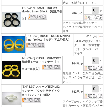
店頭でも販売いたしてお...
[RU-0347]
RUSH RUI-LW
ヶ
Molded inner Black 【軽量/4個
704円/ヶ
入】
スポンジの超軽量インナー
ハイグリップ路面やカーペット
路面...
[RU-0345]
RUSH RUI-M Molded
616円/ヶ
inner Yellow 【ミディアム/4個入】
JMRCA電動ツーリン
グカー全日本選手権
（オープン/スーパー
エキス...
[RU-0378]
RUSH RUI-CSMY
ヶ
超軽量モールドインナー 【イ
704円/ヶ
エロー/4個入】
超軽量インナーに耐久性を持た
せ、ロングライフを実現。ピン
クよ...
[EXP-LS2]
スイープ EXP LS2
ヶ
インナー （ウルトラライトウ
742円/ヶ
ェイト/ソフト） 4個入
スイープから、ハイグリップ路
面やカーペット路面用インナー