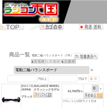
商品一覧
電動二輪バランスボード（7件）
中
円以上
円以下
[BWJ-CB]
BALANCE WHEEL
ヶ
JAPAN クラッシックモデル
43,780円/ヶ
ブラック
フロントにLEDライト付き