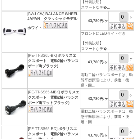
【外装説明】
スマートなデ�...
[BWJ-CW]
BALANCE WHEEL
ヶ
JAPAN クラッシックモデル
43,780円/ヶ
ホワイト
フロントにLEDライト付き
【外装説明】
スマートなデ�...
[PE-TT-SS65-BK]
ポラリスエ
ヶ
クスポート 電動2輪バランス
43,780円/ヶ
ボードⅡ(ブラック)
電動二輪バランスボードは、動
態平衡原理により、前進・後
退・回...
[PE-TT-SS65-MBK]
ポラリスエ
ヶ
クスポート 電動2輪バランス
43,780円/ヶ
ボードⅡ(マットブラック)
電動二輪バランスボードは、動
態平衡原理により、前進・後
退・回...
[PE-TT-SS65-RD]
ポラリスエ
ヶ
クスポート 電動2輪バランス
43,780円/ヶ