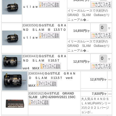
14,850円/ヶ
ｕｔｌａｗ
イリーガルレースで大好評の
GRAND SLAM Outlawがリ
ニューアル�...
[GM30506]
G☆STYLE ＧＲＡ
ヶ
ＮＤ ＳＬＡＭ Ⅲ 13.5ＴＯ
14,850円/ヶ
ｕｔｌａｗ
イリーガルレースで大好評の
GRAND SLAM Outlawがリ
ニューアル�...
[GM30443]
G☆STYLE ＧＲＡ
ヶ
ＮＤ ＳＬＡＭ Ⅱ10.5Ｔ
12,870円/ヶ
ver4 MAX
[GM30444]
G☆STYLE ＧＲＡＮ
Ｄ ＳＬＡＭ Ⅱ13.5Ｔ ver4
12,870円/ヶ
MAX
[GB30162]
G☆STYLE GRAND
7,920円/ヶ
SLAM LIPO 4200HV2021 150C
大人気ＧＲＡＮＤＳ
ＬＡＭLiPoHVシリー
ズの２０２１バージ
ョンが...