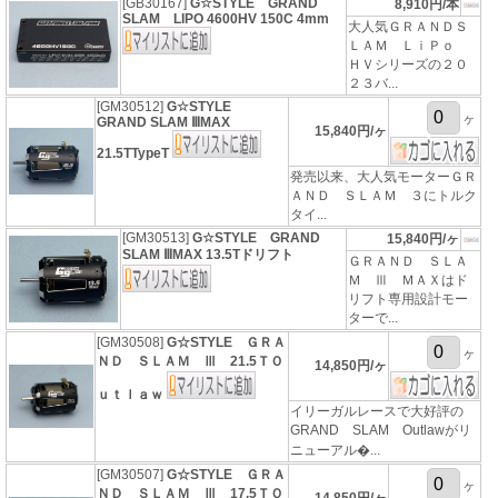
[GB30167]
G☆STYLE GRAND
8,910円/本
SLAM LIPO 4600HV 150C 4mm
大人気ＧＲＡＮＤＳ
ＬＡＭ ＬｉＰｏ
ＨＶシリーズの２０
２３バ...
[GM30512]
G☆STYLE
ヶ
GRAND SLAM ⅢMAX
15,840円/ヶ
21.5TTypeT
発売以来、大人気モーターＧＲ
ＡＮＤ ＳＬＡＭ ３にトルク
タイ...
[GM30513]
G☆STYLE GRAND
15,840円/ヶ
SLAM ⅢMAX 13.5Tドリフト
ＧＲＡＮＤ ＳＬＡ
Ｍ Ⅲ ＭＡＸはド
リフト専用設計モー
ターで...
[GM30508]
G☆STYLE ＧＲＡ
ヶ
ＮＤ ＳＬＡＭ Ⅲ 21.5ＴＯ
14,850円/ヶ
ｕｔｌａｗ
イリーガルレースで大好評の
GRAND SLAM Outlawがリ
ニューアル�...
[GM30507]
G☆STYLE ＧＲＡ
ヶ
ＮＤ ＳＬＡＭ Ⅲ 17.5ＴＯ