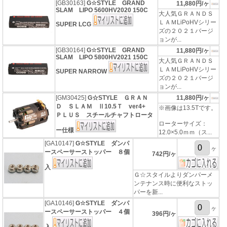
[GB30163]
G☆STYLE GRAND
11,880円/ヶ
SLAM LIPO 5600HV2020 150C
大人気ＧＲＡＮＤＳ
ＬＡＭLiPoHVシリー
SUPER LCG
ズの２０２１バージ
ョンが...
[GB30164]
G☆STYLE GRAND
11,880円/ヶ
SLAM LIPO 5800HV2021 150C
大人気ＧＲＡＮＤＳ
ＬＡＭLiPoHVシリー
SUPER NARROW
ズの２０２１バージ
ョンが...
[GM30425]
G☆STYLE ＧＲＡＮ
11,880円/ヶ
Ｄ ＳＬＡＭ Ⅱ10.5Ｔ ver4+
※画像は13.5Tです。
ＰＬＵＳ スチールチャフトロータ
ローターサイズ：
ー仕様
12.0×5.0ｍｍ（ス...
[GA10147]
G☆STYLE ダンパ
ヶ
ースペーサーストッパー ８個
742円/ヶ
入
Ｇ☆スタイルよりダンパーメ
ンテナンス時に便利なストッ
パーを新...
[GA10146]
G☆STYLE ダンパ
ヶ
ースペーサーストッパー ４個
396円/ヶ