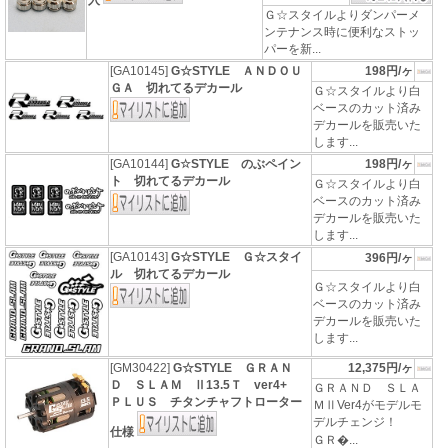
入
Ｇ☆スタイルよりダンパーメ
ンテナンス時に便利なストッ
パーを新...
[GA10145]
G☆STYLE ＡＮＤＯＵ
198円/ヶ
ＧＡ 切れてるデカール
Ｇ☆スタイルより白
ベースのカット済み
デカールを販売いた
します...
[GA10144]
G☆STYLE のぶペイン
198円/ヶ
ト 切れてるデカール
Ｇ☆スタイルより白
ベースのカット済み
デカールを販売いた
します...
[GA10143]
G☆STYLE Ｇ☆スタイ
396円/ヶ
ル 切れてるデカール
Ｇ☆スタイルより白
ベースのカット済み
デカールを販売いた
します...
[GM30422]
G☆STYLE ＧＲＡＮ
12,375円/ヶ
Ｄ ＳＬＡＭ Ⅱ13.5Ｔ ver4+
ＧＲＡＮＤ ＳＬＡ
ＰＬＵＳ チタンチャフトローター
ＭⅡVer4がモデルモ
デルチェンジ！
仕様
ＧＲ�...