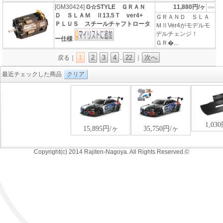
[GM30424]
G☆STYLE ＧＲＡＮ
11,880円/ヶ
Ｄ ＳＬＡＭ Ⅱ13.5Ｔ ver4+
ＧＲＡＮＤ ＳＬＡ
ＰＬＵＳ スチールチャフトロータ
ＭⅡVer4がモデルモ
デルチェンジ！
ー仕様
ＧＲ�...
1
2
3
4
22
次へ
戻る｜
..
｜
最近チェックした商品
クリア
Copyright(c) 2014 Rajiten-Nagoya. All Rights Reserved.©