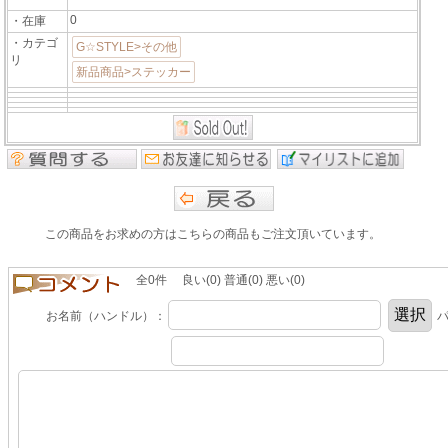
0
・在庫
・カテゴ
G☆STYLE>その他
リ
新品商品>ステッカー
この商品をお求めの方はこちらの商品もご注文頂いています。
全0件 良い(0) 普通(0) 悪い(0)
お名前（ハンドル）：
パ