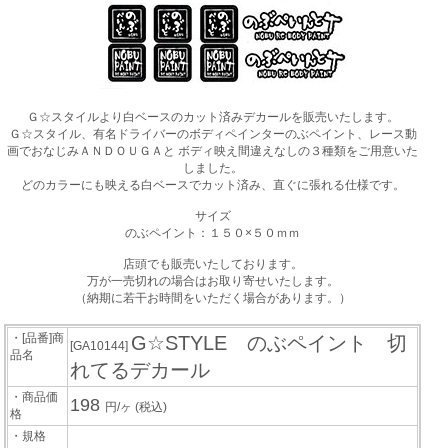
Ｇ☆スタイルより白ベースのカット済みデカールを販売いたします。
Ｇ☆スタイル、有名ドライバーのボディペインターのぶペイント、レース動
画でおなじみＡＮＤＯＵＧＡと ボディ映え間違えなしの３種類をご用意いた
しました。
どのカラーにも映える白ベースでカット済み、直ぐに張れる仕様です。
サイズ
のぶペイント：１５０×５０ｍｍ
店頭でも販売いたしております。
万が一売切れの場合はお取り寄せいたします。
（納期に若干お時間をいただく場合があります。）
・[品番]商
G☆STYLE のぶペイント 切
[GA10144]
品名
れてるデカール
・商品価
198
円/ヶ
(税込)
格
・規格