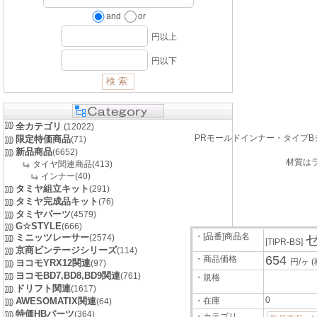
and
or
円以上
円以下
全カテゴリ
(12022)
PRモールドインナー・タイプ
限定特価商品
(71)
新品商品
(6652)
材質は
タイヤ関連商品(413)
インナー(40)
タミヤ組立キット
(291)
タミヤ完成品キット
(76)
タミヤパーツ
(4579)
G☆STYLE
(666)
・[品番]商品名
ミニッツレーサー
ゼ
(2574)
[TIPR-BS]
京商ビンテージシリーズ
(114)
654
・商品価格
円/ヶ
(
ヨコモYRX12関連
(97)
ヨコモBD7,BD8,BD9関連
(761)
・規格
ドリフト関連
(1617)
0
AWESOMATIX関連
・在庫
(64)
特価HBパーツ
(364)
・カテゴリ