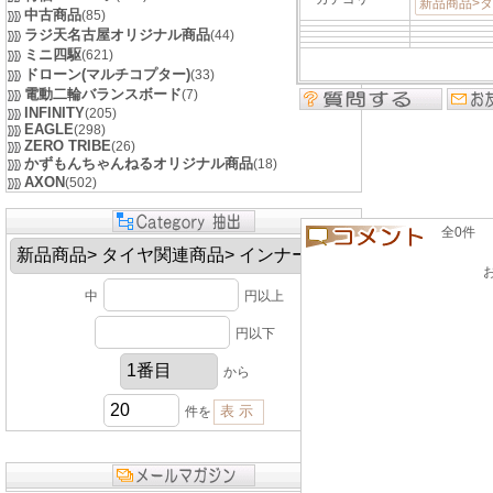
新品商品>
中古商品
(85)
ラジ天名古屋オリジナル商品
(44)
ミニ四駆
(621)
ドローン(マルチコプター)
(33)
電動二輪バランスボード
(7)
INFINITY
(205)
EAGLE
(298)
ZERO TRIBE
(26)
かずもんちゃんねるオリジナル商品
(18)
AXON
(502)
全0件 良い
中
円以上
円以下
から
件を