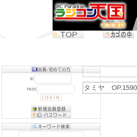
ID
タミヤ OP.15
PASS