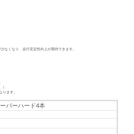
が少なくなり、走行安定性向上が期待できます。
。
。）
なります。
スーパーハード4本