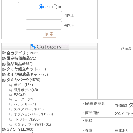
and
or
円以上
円以下
路面温
全カテゴリ
(12022)
限定特価商品
(71)
新品商品
(6652)
タミヤ組立キット
(291)
タミヤ完成品キット
(76)
タミヤパーツ
(4579)
ボディ(164)
限定ボディ(48)
ESC(3)
モーター(29)
・[品番]商品名
タ
バッテリー(4)
[54590]
スペアパーツ(605)
247
・商品価格
円/
オプションパーツ(1550)
TRFパーツ(205)
・規格
タミヤカラー(塗料)(61)
G☆STYLE
(666)
・在庫
在庫あり