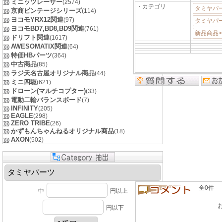
ミニッツレーサー
(2574)
・カテゴリ
タミヤパ
京商ビンテージシリーズ
(114)
ヨコモYRX12関連
(97)
タミヤパ
ヨコモBD7,BD8,BD9関連
(761)
新品商品
ドリフト関連
(1617)
AWESOMATIX関連
(64)
特価HBパーツ
(364)
中古商品
(85)
ラジ天名古屋オリジナル商品
(44)
ミニ四駆
(621)
ドローン(マルチコプター)
(33)
電動二輪バランスボード
(7)
INFINITY
(205)
EAGLE
(298)
ZERO TRIBE
(26)
かずもんちゃんねるオリジナル商品
(18)
AXON
(502)
全0件 良い
中
円以上
円以下