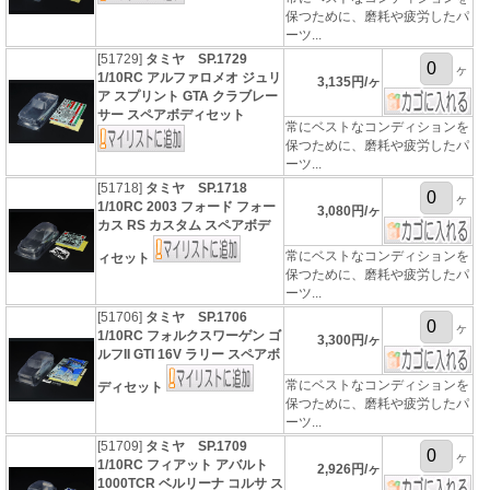
保つために、磨耗や疲労したパ
ーツ...
[51729]
タミヤ SP.1729
ヶ
1/10RC アルファロメオ ジュリ
3,135円/ヶ
ア スプリント GTA クラブレー
サー スペアボディセット
常にベストなコンディションを
保つために、磨耗や疲労したパ
ーツ...
[51718]
タミヤ SP.1718
ヶ
1/10RC 2003 フォード フォー
3,080円/ヶ
カス RS カスタム スペアボデ
常にベストなコンディションを
ィセット
保つために、磨耗や疲労したパ
ーツ...
[51706]
タミヤ SP.1706
ヶ
1/10RC フォルクスワーゲン ゴ
3,300円/ヶ
ルフII GTI 16V ラリー スペアボ
常にベストなコンディションを
ディセット
保つために、磨耗や疲労したパ
ーツ...
[51709]
タミヤ SP.1709
ヶ
1/10RC フィアット アバルト
2,926円/ヶ
1000TCR ベルリーナ コルサ ス