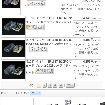
常にベストなコンディションを
ット
保つために、磨耗や疲労したパ
ーツ...
[51693]
タミヤ SP.1693 1/10RC マ
4,048円/ヶ
クラーレン セナ スペアボディセット
常にベストなコンデ
ィションを保つため
に、磨耗や疲労した
パーツ...
[51678]
タミヤ SP.1678 1/10RC au
4,400円/ヶ
TOM'S GR Supra スペアボディセッ
常にベストなコンデ
ィションを保つため
ト
に、磨耗や疲労した
パーツ...
[51687]
タミヤ SP.1687 1/10RC フ
4,455円/ヶ
ォード ブロンコ 2021 スペアボディ
常にベストなコンデ
ィションを保つため
セット
に、磨耗や疲労した
パーツ...
1
2
3
4
9
次へ
戻る｜
..
｜
最近チェックした商品
クリア