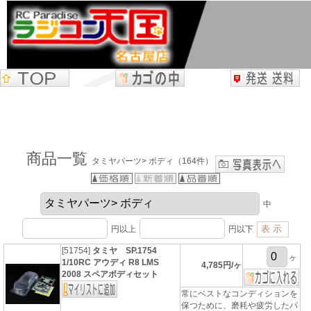
商品一覧
タミヤパーツ> ボディ（164件）
中
円以上
円以下
[51754]
タミヤ SP.1754
ヶ
1/10RC アウディ R8 LMS
4,785円/ヶ
2008 スペアボディセット
常にベストなコンディションを
保つために、磨耗や疲労したパ