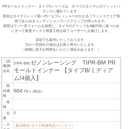
PRモールドインナー・タイプAシリーズは、すべてのタイヤとのフィットバ
ランスに優れています。
形状はタイヤトレッド面へ均一なプレッシャーがかかるフラットスクエア形
状であらゆるコンディションでハイグリップが得られます。
材質はラバー系フォームを採用し、タイヤのグリップを4輪均等に保つため
にすべて硬度マッチド検査工程を経てユーザーにお届けします。
店頭でも販売いたしております。
万が一売切れの場合はお取り寄せいたします。
（納期に若干お時間をいただく場合があります。）
・[品
ゼノンレーシング TIPR-BM PR
[TIPR-BM]
番]商
モールドインナー 【タイプB/ミディア
品名
ム/4個入】
・商
654
品価
円/ヶ
(税込)
格
・規
格
0
・在
庫
・カ
新品商品>タイヤ関連商品>インナー