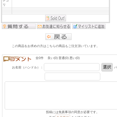
テゴ
リ
この商品をお求めの方はこちらの商品もご注文頂いています。
全0件 良い(0) 普通(0) 悪い(0)
お名前（ハンドル）：
パ
投稿には免責事項の同意が必要です。