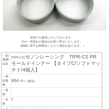
店頭でも販売いたしております。
万が一売切れの場合はお取り寄せいたします。
（納期に若干お時間をいただく場合があります。）
・[品
ゼノンレーシング TIPR-CS PR
[TIPR-CS]
番]商
モールドインナー 【タイプC/ソフトマッ
品名
チド/4個入】
・商
654
品価
円/ヶ
(税込)
格
・規
格
0
・在
庫
・カ