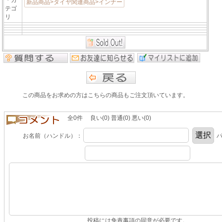
新品商品>タイヤ関連商品>インナー
テゴ
リ
この商品をお求めの方はこちらの商品もご注文頂いています。
全0件 良い(0) 普通(0) 悪い(0)
お名前（ハンドル）：
パ
投稿には免責事項の同意が必要です。