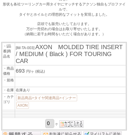
形状も各社ツーリングカー用タイヤにマッチするアクソン独自もプロファイ
ルで、
タイヤとホイルとの理想的なフィットを実現しました。
店頭でも販売いたしております。
万が一売切れの場合はお取り寄せいたします。
（納期に若干お時間をいただく場合があります。）
AXON MOLDED TIRE INSERT
・[品
[IM-TA-003]
番]商
/ MEDIUM ( Black ) FOR TOURING
品名
CAR
・商品
693
円/ヶ
(税込)
価格
・規格
・在庫
在庫あり
・カテ
新品商品>タイヤ関連商品>インナー
ゴリ
AXON
ヶ