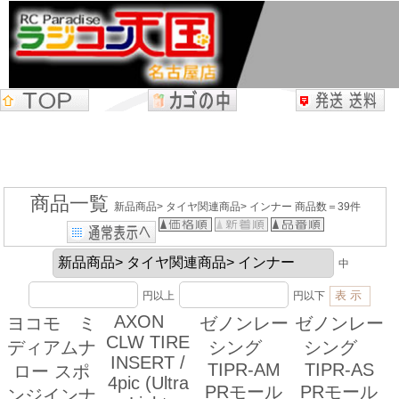
商品一覧
新品商品> タイヤ関連商品> インナー 商品数＝39件
中
円以上
円以下
AXON
ヨコモ ミ
ゼノンレー
ゼノンレー
CLW TIRE
ディアムナ
シング
シング
INSERT /
TIPR-AM
TIPR-AS
ロー スポ
4pic (Ultra
PRモール
PRモール
ンジインナ