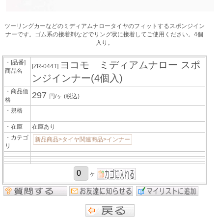
ツーリングカーなどのミディアムナロータイヤのフィットするスポンジイン
ナーです。ゴム系の接着剤などでリング状に接着してご使用ください。4個
入り。
・[品番]
ヨコモ ミディアムナロー スポ
[ZR-044T]
商品名
ンジインナー(4個入)
・商品価
297
円/ヶ
(税込)
格
・規格
・在庫
在庫あり
・カテゴ
新品商品>タイヤ関連商品>インナー
リ
ヶ