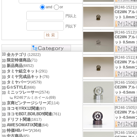
and
or
[R246-1521]
CE28N ア
円以上
ット 1.0mm
円以下
[R246-1512]
CE28N ア
ット 0.5mm 
全カテゴリ
(12022)
[R246-1511]
限定特価商品
(71)
CE28N ア
新品商品
(6652)
ット 0.5mmブ
タミヤ組立キット
(291)
タミヤ完成品キット
(76)
タミヤパーツ
(4579)
[R246-1506]
G☆STYLE
CE28N ア
(666)
ミニッツレーサー
(2574)
ット-0.5mm 
R246アルミホイール(69)
京商ビンテージシリーズ
(114)
[R246-1505]
ヨコモYRX12関連
(97)
CE28N ア
ヨコモBD7,BD8,BD9関連
(761)
ット-0.5mm
ドリフト関連
(1617)
AWESOMATIX関連
(64)
特価HBパーツ
(364)
[R246-1504]
中古商品
(85)