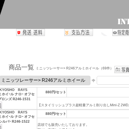
商品一覧
ミニッツレーサー> R246アルミホイール（69件）
中
KYOSHO RAYS
880円/セット
ルミホイｰル ナロｰ オフセ
ブロンズ R246-1531
【スタイリッシュプラス超軽量アルミ削り出しMini-Z 2WD用
KYOSHO RAYS
880円/セット
ルミホイｰル ナロｰ オフセ
シルバｰ R246-1522
店頭でも販売いたしております。