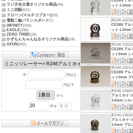
CE28N ア
ラジ天名古屋オリジナル商品
(44)
ット-1.0mm 
ミニ四駆
(621)
ドローン(マルチコプター)
(33)
電動二輪バランスボード
[R246-1503]
(7)
CE28N ア
INFINITY
(205)
EAGLE
ット-1.0mm
(298)
ZERO TRIBE
(26)
かずもんちゃんねるオリジナル商品
(18)
AXON
(502)
[R246-1502]
CE28N ア
ット0mm シル
[R246-1501]
CE28N ア
中
円以上
ット0mm ブロ
円以下
[R246-1494]
から
アルミホイｰ
3.0mm シルバ
件を
[R246-1493]
アルミホイｰ
3.0mm ブロン