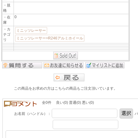
・規
格
0
・在
庫
・カ
ミニッツレーサー
テゴ
ミニッツレーサー>R246アルミホイール
リ
この商品をお求めの方はこちらの商品もご注文頂いています。
全0件 良い(0) 普通(0) 悪い(0)
お名前（ハンドル）：
パ