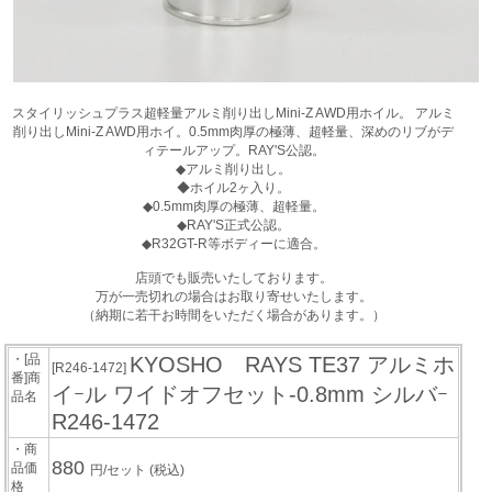
スタイリッシュプラス超軽量アルミ削り出しMini-Z AWD用ホイル。 アルミ
削り出しMini-Z AWD用ホイ。0.5mm肉厚の極薄、超軽量、深めのリブがデ
ィテールアップ。RAY'S公認。
◆アルミ削り出し。
◆ホイル2ヶ入り。
◆0.5mm肉厚の極薄、超軽量。
◆RAY'S正式公認。
◆R32GT-R等ボディーに適合。
店頭でも販売いたしております。
万が一売切れの場合はお取り寄せいたします。
（納期に若干お時間をいただく場合があります。）
・[品
KYOSHO RAYS TE37 アルミホ
[R246-1472]
番]商
イｰル ワイドオフセット-0.8mm シルバｰ
品名
R246-1472
・商
880
品価
円/セット
(税込)
格