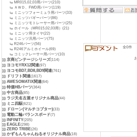
MR015,02,03用パーツ(210)
ＡＷＤ、FWD用パーツ(119)
ミニッツフォーミュラ用パーツ(33)
ミニッツバギーパーツ(86)
ミニッツモトレーサー用パーツ(25)
ホイール（MR015,02,03用）(21)
ミニッツ用タイヤ(22)
ミニッツ汎用パーツ(75)
R246パーツ(56)
全0件 良い
R246アルミホイール(69)
コミックレーサー用パーツ(10)
京商ビンテージシリーズ
(114)
ヨコモYRX12関連
(97)
ヨコモBD7,BD8,BD9関連
(761)
ドリフト関連
(1617)
AWESOMATIX関連
(64)
特価HBパーツ
(364)
中古商品
(85)
ラジ天名古屋オリジナル商品
(44)
ミニ四駆
(621)
ドローン(マルチコプター)
(33)
電動二輪バランスボード
(7)
INFINITY
(205)
EAGLE
(298)
ZERO TRIBE
(26)
かずもんちゃんねるオリジナル商品
(18)