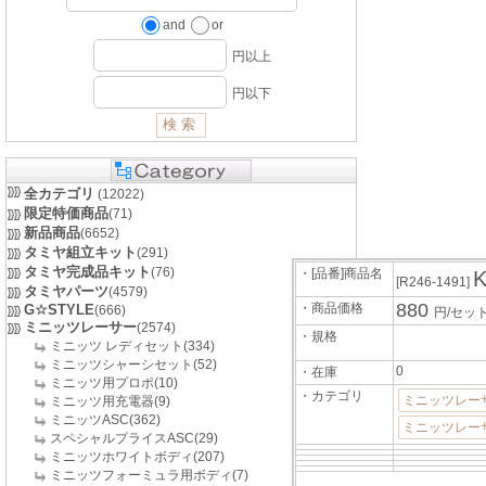
and
or
円以上
円以下
全カテゴリ
(12022)
限定特価商品
(71)
新品商品
(6652)
タミヤ組立キット
(291)
タミヤ完成品キット
(76)
・[品番]商品名
[R246-1491]
タミヤパーツ
(4579)
880
・商品価格
G☆STYLE
(666)
円/セッ
ミニッツレーサー
(2574)
・規格
ミニッツ レディセット(334)
ミニッツシャーシセット(52)
0
・在庫
ミニッツ用プロポ(10)
・カテゴリ
ミニッツレー
ミニッツ用充電器(9)
ミニッツASC(362)
ミニッツレーサ
スペシャルプライスASC(29)
ミニッツホワイトボディ(207)
ミニッツフォーミュラ用ボディ(7)