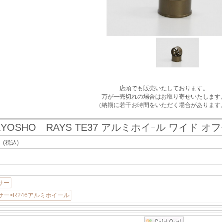
店頭でも販売いたしております。
万が一売切れの場合はお取り寄せいたします
（納期に若干お時間をいただく場合があります
KYOSHO RAYS TE37 アルミホイｰル ワイド オフセ
ト
(税込)
サー
ー>R246アルミホイール