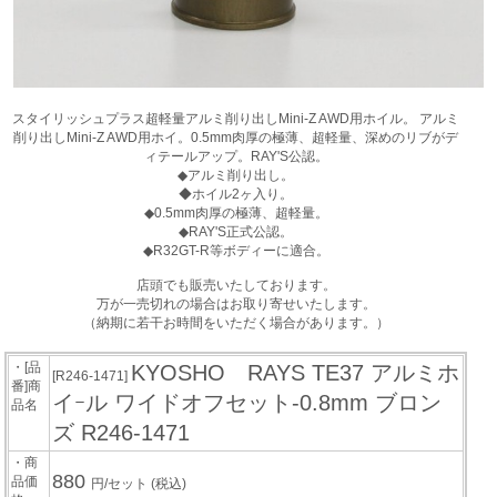
スタイリッシュプラス超軽量アルミ削り出しMini-Z AWD用ホイル。 アルミ
削り出しMini-Z AWD用ホイ。0.5mm肉厚の極薄、超軽量、深めのリブがデ
ィテールアップ。RAY'S公認。
◆アルミ削り出し。
◆ホイル2ヶ入り。
◆0.5mm肉厚の極薄、超軽量。
◆RAY'S正式公認。
◆R32GT-R等ボディーに適合。
店頭でも販売いたしております。
万が一売切れの場合はお取り寄せいたします。
（納期に若干お時間をいただく場合があります。）
・[品
KYOSHO RAYS TE37 アルミホ
[R246-1471]
番]商
イｰル ワイドオフセット-0.8mm ブロン
品名
ズ R246-1471
・商
880
品価
円/セット
(税込)