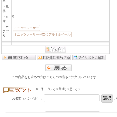
格
・規
格
0
・在
庫
・カ
ミニッツレーサー
テゴ
ミニッツレーサー>R246アルミホイール
リ
この商品をお求めの方はこちらの商品もご注文頂いています。
全0件 良い(0) 普通(0) 悪い(0)
お名前（ハンドル）：
パ