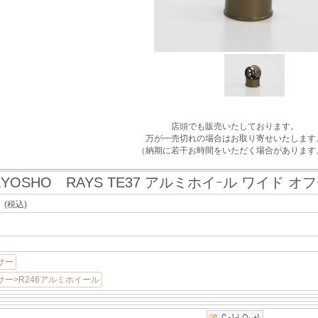
店頭でも販売いたしております。
万が一売切れの場合はお取り寄せいたします
（納期に若干お時間をいただく場合があります
KYOSHO RAYS TE37 アルミホイｰル ワイド オフセ
ト
(税込)
サー
ー>R246アルミホイール