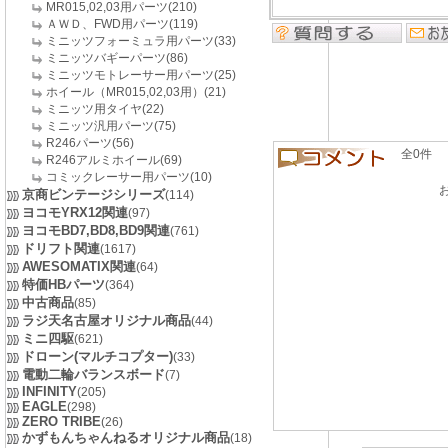
MR015,02,03用パーツ(210)
ＡＷＤ、FWD用パーツ(119)
ミニッツフォーミュラ用パーツ(33)
ミニッツバギーパーツ(86)
ミニッツモトレーサー用パーツ(25)
ホイール（MR015,02,03用）(21)
ミニッツ用タイヤ(22)
ミニッツ汎用パーツ(75)
R246パーツ(56)
全0件 良い
R246アルミホイール(69)
コミックレーサー用パーツ(10)
京商ビンテージシリーズ
(114)
ヨコモYRX12関連
(97)
ヨコモBD7,BD8,BD9関連
(761)
ドリフト関連
(1617)
AWESOMATIX関連
(64)
特価HBパーツ
(364)
中古商品
(85)
ラジ天名古屋オリジナル商品
(44)
ミニ四駆
(621)
ドローン(マルチコプター)
(33)
電動二輪バランスボード
(7)
INFINITY
(205)
EAGLE
(298)
ZERO TRIBE
(26)
かずもんちゃんねるオリジナル商品
(18)