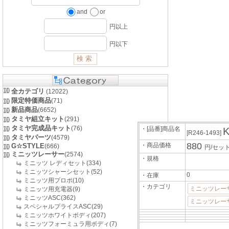
and
or
円以上
円以下
全カテゴリ
(12022)
限定特価商品
(71)
新品商品
(6652)
タミヤ組立キット
(291)
タミヤ完成品キット
(76)
・[品番]商品名
[R246-1493]
タミヤパーツ
(4579)
880
・商品価格
G☆STYLE
(666)
円/セッ
ミニッツレーサー
(2574)
・規格
ミニッツ レディセット(334)
ミニッツシャーシセット(52)
0
・在庫
ミニッツ用プロポ(10)
・カテゴリ
ミニッツレー
ミニッツ用充電器(9)
ミニッツASC(362)
ミニッツレーサ
スペシャルプライスASC(29)
ミニッツホワイトボディ(207)
ミニッツフォーミュラ用ボディ(7)