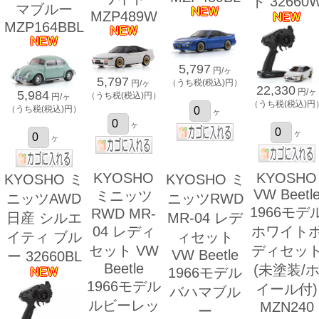
ト 32660
マブルー
MZP489W
MZP164BBL
5,797
円/ヶ
5,797
（うち税(税込)円）
円/ヶ
22,330
円/ヶ
5,984
（うち税(税込)円）
円/ヶ
（うち税(税込)円
（うち税(税込)円）
ヶ
ヶ
ヶ
ヶ
KYOSHO
KYOSHO
KYOSHO ミ
KYOSHO ミ
VW Beetl
ミニッツ
ニッツAWD
ニッツRWD
1966モデ
RWD MR-
日産 シルエ
MR-04 レデ
04 レディ
ホワイト
イティ ブル
ィセット
セット VW
ディセッ
VW Beetle
ー 32660BL
Beetle
(未塗装/
1966モデル
1966モデル
イール付)
バハマブル
ルビーレッ
MZN240
ー