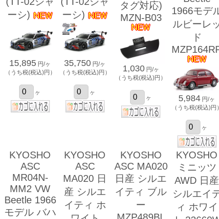
(TT-02シャ
(TT-02シャ
タグ対応)
1966モデ
ーシ)
ーシ)
MZN-B03
ルビーレ
ド
MZP164R
15,895
35,750
円/ヶ
円/ヶ
1,030
円/ヶ
（うち税(税込)円）
（うち税(税込)円）
（うち税(税込)円）
ヶ
ヶ
5,984
ヶ
円/ヶ
（うち税(税込)円
ヶ
KYOSHO
KYOSHO
KYOSHO
KYOSHO
ASC
ASC
ASC MA020
ミニッツ
MR04N-
MA020 日
日産 シルエ
AWD 日
MM2 VW
産 シルエ
イティ ブル
シルエイ
Beetle 1966
イティ ホ
ー
ィ ホワイ
モデル バハ
MZP489BL
ワイト