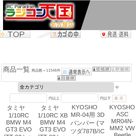
商品一覧
商品数＝11546件
中
円以上
円以下
KYOSHO
KYOSHO
タミヤ
タミヤ
ASC
MR-04用 3D
1/10RC
1/10RC XB
MR04N-
BMW M4
BMW M4
バンパー (マ
MM2 VW
GT3 EVO
GT3 EVO
ツダ787B/IC
Beetle