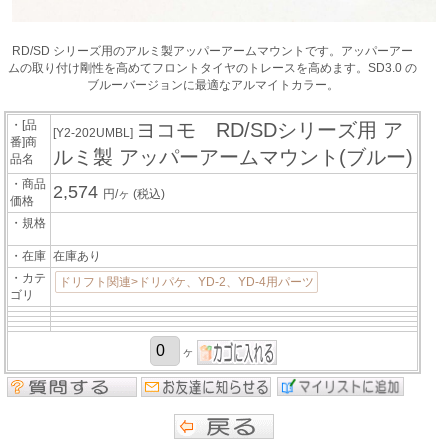
RD/SD シリーズ用のアルミ製アッパーアームマウントです。アッパーアー
ムの取り付け剛性を高めてフロントタイヤのトレースを高めます。SD3.0 の
ブルーバージョンに最適なアルマイトカラー。
・[品
ヨコモ RD/SDシリーズ用 ア
[Y2-202UMBL]
番]商
ルミ製 アッパーアームマウント(ブルー)
品名
・商品
2,574
円/ヶ
(税込)
価格
・規格
・在庫
在庫あり
・カテ
ドリフト関連>ドリパケ、YD-2、YD-4用パーツ
ゴリ
ヶ