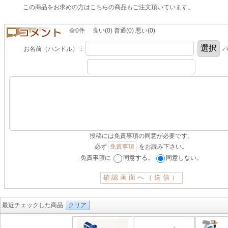
この商品をお求めの方はこちらの商品もご注文頂いています。
全0件 良い(0) 普通(0) 悪い(0)
お名前（ハンドル）：
パ
投稿には免責事項の同意が必要です。
必ず
免責事項
をお読み下さい。
免責事項に
同意する。
同意しない。
最近チェックした商品
クリア