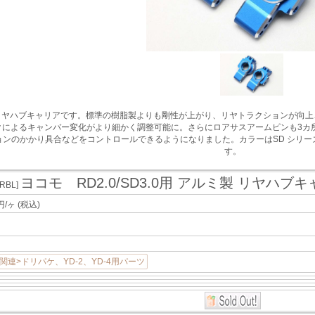
ミ製リヤハブキャリアです。標準の樹脂製よりも剛性が上がり、リヤトラクションが
ークによるキャンバー変化がより細かく調整可能に。さらにロアサスアームピンも3
ンのかかり具合などをコントロールできるようになりました。カラーはSD シリー
す。
ヨコモ RD2.0/SD3.0用 アルミ製 リヤハブ
ARBL]
円/ヶ
(税込)
関連>ドリパケ、YD-2、YD-4用パーツ