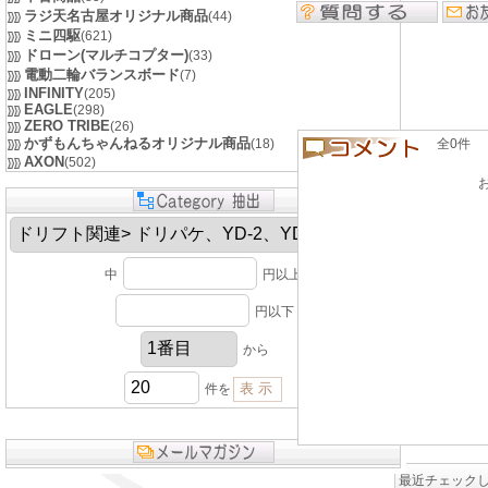
ラジ天名古屋オリジナル商品
(44)
ミニ四駆
(621)
ドローン(マルチコプター)
(33)
電動二輪バランスボード
(7)
INFINITY
(205)
EAGLE
(298)
ZERO TRIBE
(26)
かずもんちゃんねるオリジナル商品
(18)
全0件 良い
AXON
(502)
中
円以上
円以下
から
件を
最近チェック