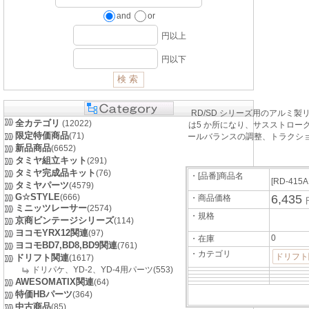
and
or
円以上
円以下
RD/SD シリーズ用のアル
全カテゴリ
(12022)
は5 か所になり、サスストロ
限定特価商品
(71)
ールバランスの調整、トラクショ
新品商品
(6652)
タミヤ組立キット
(291)
タミヤ完成品キット
(76)
・[品番]商品名
[RD-415
タミヤパーツ
(4579)
G☆STYLE
(666)
6,435
・商品価格
ミニッツレーサー
(2574)
・規格
京商ビンテージシリーズ
(114)
ヨコモYRX12関連
(97)
0
・在庫
ヨコモBD7,BD8,BD9関連
(761)
・カテゴリ
ドリフト
ドリフト関連
(1617)
ドリパケ、YD-2、YD-4用パーツ(553)
AWESOMATIX関連
(64)
特価HBパーツ
(364)
中古商品
(85)