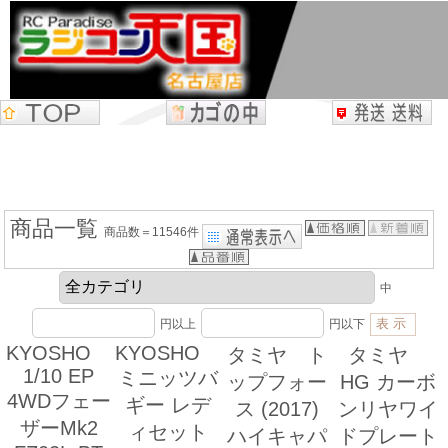
商品一覧
商品数＝11546件
中
円以上
円以下
KYOSHO
KYOSHO
タミヤ ト
タミヤ
1/10 EP
ミニッツバ
ップフォー
HG カーボ
4WDフェー
ギー レデ
ス (2017)
ンリヤワイ
ザーMk2
ィセット
ハイキャパ
ドプレート