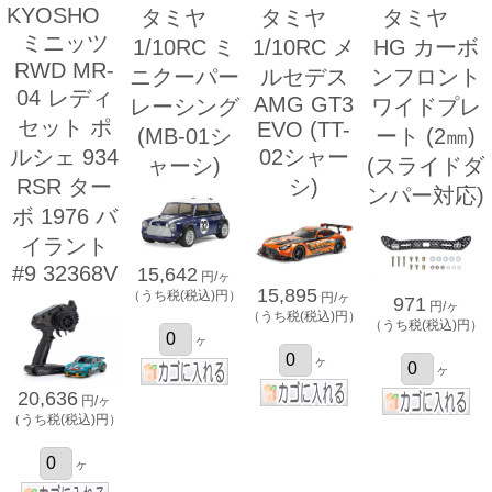
KYOSHO
タミヤ
タミヤ
タミヤ
ミニッツ
1/10RC ミ
1/10RC メ
HG カーボ
RWD MR-
ニクーパー
ルセデス
ンフロント
04 レディ
AMG GT3
レーシング
ワイドプレ
セット ポ
EVO (TT-
(MB-01シ
ート (2㎜)
ルシェ 934
02シャー
ャーシ)
(スライドダ
RSR ター
シ)
ンパー対応)
ボ 1976 バ
イラント
#9 32368V
15,642
円/ヶ
15,895
（うち税(税込)円）
円/ヶ
971
円/ヶ
（うち税(税込)円）
（うち税(税込)円）
ヶ
ヶ
ヶ
20,636
円/ヶ
（うち税(税込)円）
ヶ