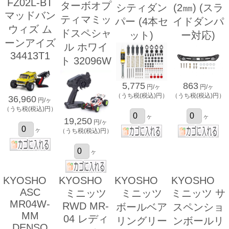
FZ02L-BT
ターボオプ
シティダン
(2㎜) (スラ
マッドバン
ティマミッ
パー (4本セ
イドダンパ
ウィズ ム
ドスペシャ
ット)
ー対応)
ーンアイズ
ル ホワイ
34413T1
ト 32096W
5,775
863
円/ヶ
円/ヶ
（うち税(税込)円）
（うち税(税込)円）
36,960
円/ヶ
（うち税(税込)円）
ヶ
ヶ
19,250
円/ヶ
ヶ
（うち税(税込)円）
ヶ
KYOSHO
KYOSHO
KYOSHO
KYOSHO
ASC
ミニッツ
ミニッツ
ミニッツ サ
MR04W-
RWD MR-
ボールベア
スペンショ
MM
04 レディ
リングリー
ンボールリ
DENSO