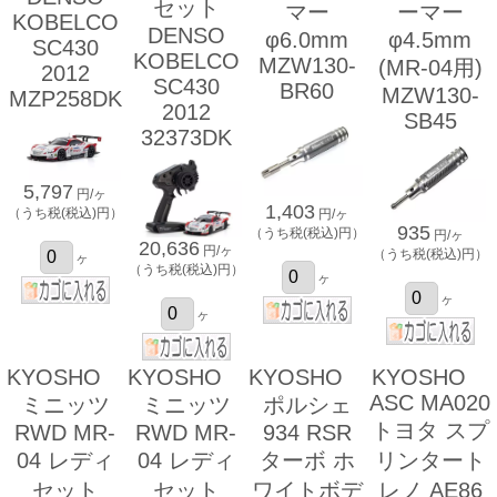
セット
マー
ーマー
KOBELCO
DENSO
φ6.0mm
φ4.5mm
SC430
KOBELCO
MZW130-
(MR-04用)
2012
SC430
BR60
MZW130-
MZP258DK
2012
SB45
32373DK
5,797
円/ヶ
1,403
（うち税(税込)円）
円/ヶ
935
（うち税(税込)円）
円/ヶ
20,636
円/ヶ
（うち税(税込)円）
ヶ
（うち税(税込)円）
ヶ
ヶ
ヶ
KYOSHO
KYOSHO
KYOSHO
KYOSHO
ASC MA020
ミニッツ
ミニッツ
ポルシェ
トヨタ スプ
RWD MR-
RWD MR-
934 RSR
04 レディ
04 レディ
ターボ ホ
リンタート
セット
セット
ワイトボデ
レノ AE86