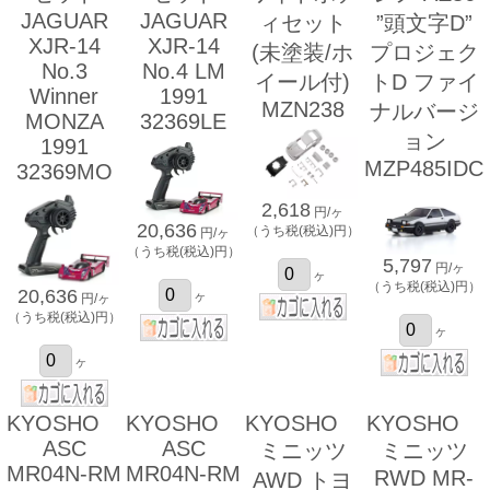
JAGUAR
JAGUAR
ィセット
”頭文字D”
XJR-14
XJR-14
(未塗装/ホ
プロジェク
No.3
No.4 LM
イール付)
トD ファイ
Winner
1991
MZN238
ナルバージ
MONZA
32369LE
ョン
1991
MZP485IDC
32369MO
2,618
円/ヶ
20,636
（うち税(税込)円）
円/ヶ
（うち税(税込)円）
5,797
円/ヶ
ヶ
（うち税(税込)円）
20,636
ヶ
円/ヶ
（うち税(税込)円）
ヶ
ヶ
KYOSHO
KYOSHO
KYOSHO
KYOSHO
ASC
ASC
ミニッツ
ミニッツ
MR04N-RM
MR04N-RM
RWD MR-
AWD トヨ