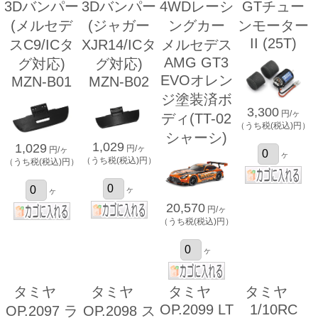
3Dバンパー
3Dバンパー
4WDレーシ
GTチュー
(メルセデ
(ジャガー
ングカー
ンモーター
II (25T)
スC9/ICタ
XJR14/ICタ
メルセデス
AMG GT3
グ対応)
グ対応)
EVOオレン
MZN-B01
MZN-B02
ジ塗装済ボ
3,300
円/ヶ
ディ(TT-02
（うち税(税込)円）
シャーシ)
1,029
1,029
円/ヶ
円/ヶ
ヶ
（うち税(税込)円）
（うち税(税込)円）
ヶ
ヶ
20,570
円/ヶ
（うち税(税込)円）
ヶ
タミヤ
タミヤ
タミヤ
タミヤ
OP.2099 LT
1/10RC
OP.2097 ラ
OP.2098 ス