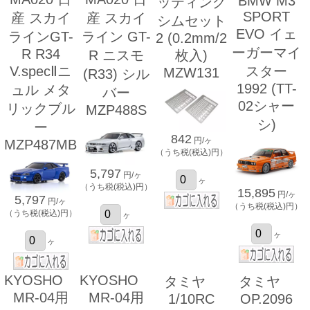
BMW M3
ッティング
SPORT
産 スカイ
産 スカイ
シムセット
EVO イェ
ラインGT-
ライン GT-
2 (0.2mm/2
ーガーマイ
R R34
R ニスモ
枚入)
V.specⅡニ
スター
MZW131
(R33) シル
1992 (TT-
ュル メタ
バー
02シャー
リックブル
MZP488S
シ)
ー
842
円/ヶ
MZP487MB
（うち税(税込)円）
5,797
円/ヶ
ヶ
（うち税(税込)円）
15,895
円/ヶ
5,797
円/ヶ
（うち税(税込)円）
（うち税(税込)円）
ヶ
ヶ
ヶ
KYOSHO
KYOSHO
タミヤ
タミヤ
MR-04用
MR-04用
1/10RC
OP.2096