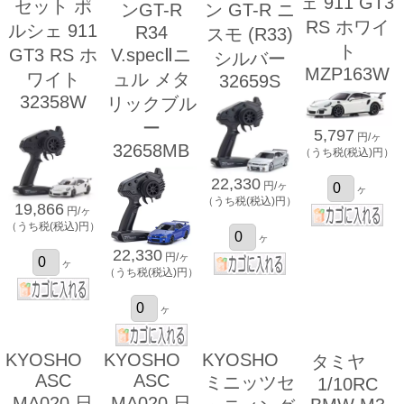
ェ 911 GT3
セット ポ
ンGT-R
ン GT-R ニ
RS ホワイ
ルシェ 911
R34
スモ (R33)
ト
GT3 RS ホ
V.specⅡニ
シルバー
MZP163W
ワイト
ュル メタ
32659S
32358W
リックブル
ー
5,797
円/ヶ
32658MB
（うち税(税込)円）
22,330
円/ヶ
ヶ
（うち税(税込)円）
19,866
円/ヶ
（うち税(税込)円）
ヶ
22,330
円/ヶ
ヶ
（うち税(税込)円）
ヶ
KYOSHO
KYOSHO
KYOSHO
タミヤ
ASC
ASC
ミニッツセ
1/10RC
MA020 日
MA020 日