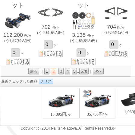
ット
ット
792
704
円/ヶ
円/ヶ
（うち税(税込)円）
（うち税(税込)円）
112,200
3,135
円/ヶ
円/ヶ
（うち税(税込)円）
（うち税(税込)円）
ヶ
ヶ
ヶ
ヶ
戻る
1
2
3
4
5
578
次へ
｜
..
｜
最近チェックした商品
クリア
Copyright(c) 2014 Rajiten-Nagoya. All Rights Reserved.©