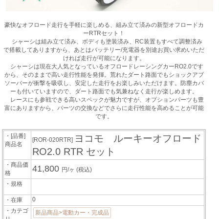
豪快なオフロード走行を手軽に楽しめる、組み立て済みの新型オフロードカ
ーRTRセット！
シャーシは組み立て済み、ボディも塗装済み、RC装置もすべて調整済み
で搭載してありますから、あとはバッテリー/充電器を別途お買い求めいただ
ければ走行が可能になります。
シャーシは現在大人気となっているオフロードレーシングカーRO2.0です
から、そのままで高い走行性能を発揮。荒れたダート路面でもショックアブ
ソーバーが衝撃を吸収し、安定した走行をお楽しみいただけます。防塵カバ
ーも付いていますので、ダート路面でも気兼ねなく走行が楽しめます。
レースにも参戦できる高いスペックが魅力ですが、オプションパーツも豊
富にありますから、パーツの交換などでさらに走行性能を高めることが可能
です。
・[品番]
ヨコモ ルーキーオフロード
[ROR-020RTR]
商品名
RO2.0 RTR セット
・商品価
41,800
円/ヶ
(税込)
格
・規格
0
・在庫
・カテゴ
新品商品>電動カー・完成品
リ