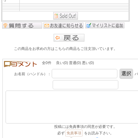
この商品をお求めの方はこちらの商品もご注文頂いています。
全0件 良い(0) 普通(0) 悪い(0)
お名前（ハンドル）：
パ
投稿には免責事項の同意が必要です。
必ず
免責事項
をお読み下さい。