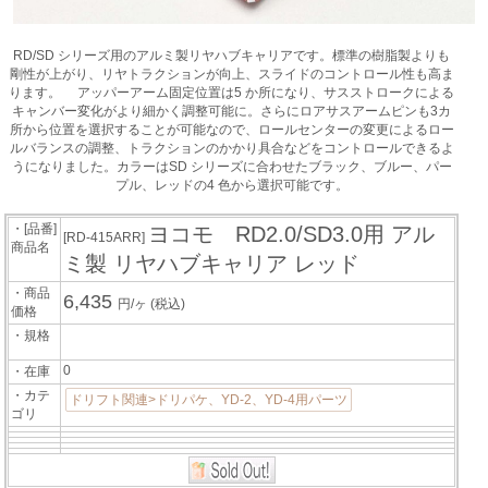
RD/SD シリーズ用のアルミ製リヤハブキャリアです。標準の樹脂製よりも
剛性が上がり、リヤトラクションが向上、スライドのコントロール性も高ま
ります。 アッパーアーム固定位置は5 か所になり、サスストロークによる
キャンバー変化がより細かく調整可能に。さらにロアサスアームピンも3カ
所から位置を選択することが可能なので、ロールセンターの変更によるロー
ルバランスの調整、トラクションのかかり具合などをコントロールできるよ
うになりました。カラーはSD シリーズに合わせたブラック、ブルー、パー
プル、レッドの4 色から選択可能です。
・[品番]
ヨコモ RD2.0/SD3.0用 アル
[RD-415ARR]
商品名
ミ製 リヤハブキャリア レッド
・商品
6,435
円/ヶ
(税込)
価格
・規格
0
・在庫
・カテ
ドリフト関連>ドリパケ、YD-2、YD-4用パーツ
ゴリ