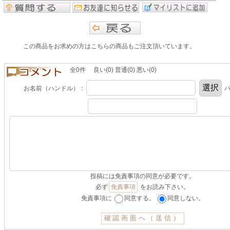
この商品をお求めの方はこちらの商品もご注文頂いています。
全0件 良い(0) 普通(0) 悪い(0)
お名前（ハンドル）：
パ
投稿には免責事項の同意が必要です。
必ず
免責事項
をお読み下さい。
免責事項に
同意する。
同意しない。