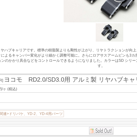
ミ製リヤハブキャリアです。標準の樹脂製よりも剛性が上がり、リヤトラクションが
ークによるキャンバー変化がより細かく調整可能に。さらにロアサスアームピンも3
ンのかかり具合などをコントロールできるようになりました。カラーはSD シリー
す。
ヨコモ RD2.0/SD3.0用 アルミ製 リヤハブキ
R]
円/ヶ
(税込)
関連>ドリパケ、YD-2、YD-4用パーツ