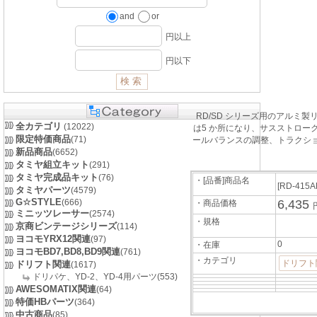
and
or
円以上
円以下
RD/SD シリーズ用のアル
全カテゴリ
(12022)
は5 か所になり、サスストロ
限定特価商品
(71)
ールバランスの調整、トラクショ
新品商品
(6652)
タミヤ組立キット
(291)
タミヤ完成品キット
(76)
・[品番]商品名
[RD-415A
タミヤパーツ
(4579)
G☆STYLE
(666)
6,435
・商品価格
ミニッツレーサー
(2574)
・規格
京商ビンテージシリーズ
(114)
ヨコモYRX12関連
(97)
0
・在庫
ヨコモBD7,BD8,BD9関連
(761)
・カテゴリ
ドリフト
ドリフト関連
(1617)
ドリパケ、YD-2、YD-4用パーツ(553)
AWESOMATIX関連
(64)
特価HBパーツ
(364)
中古商品
(85)