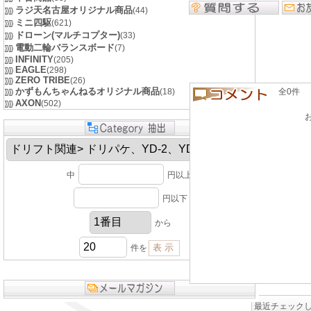
ラジ天名古屋オリジナル商品
(44)
ミニ四駆
(621)
ドローン(マルチコプター)
(33)
電動二輪バランスボード
(7)
INFINITY
(205)
EAGLE
(298)
ZERO TRIBE
(26)
かずもんちゃんねるオリジナル商品
(18)
全0件 良い
AXON
(502)
中
円以上
円以下
から
件を
最近チェック