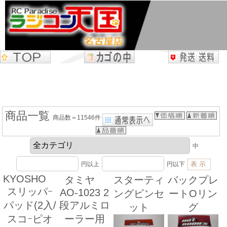
商品一覧
商品数＝11546件
中
円以上
円以下
KYOSHO
タミヤ
スターティ
バックプレ
スリッパｰ
AO-1023 2
ングピンセ
ートOリン
パッド(2入/
段アルミロ
ット
グ
スコｰピオ
ーラー用