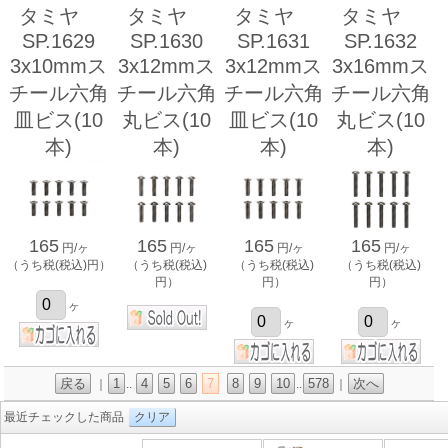
タミヤ
タミヤ
タミヤ
タミヤ
SP.1629
SP.1630
SP.1631
SP.1632
3x10mmス
3x12mmス
3x12mmス
3x16mmス
チール六角
チール六角
チール六角
チール六角
皿ビス(10
丸ビス(10
皿ビス(10
丸ビス(10
本)
本)
本)
本)
165
165
165
165
円/ヶ
円/ヶ
円/ヶ
円/ヶ
（うち税(税込)円）
（うち税(税込)
（うち税(税込)
（うち税(税込)
円）
円）
円）
ヶ
ヶ
ヶ
戻る
1
4
5
6
7
8
9
10
578
次へ
｜
..
..
｜
最近チェックした商品
クリア