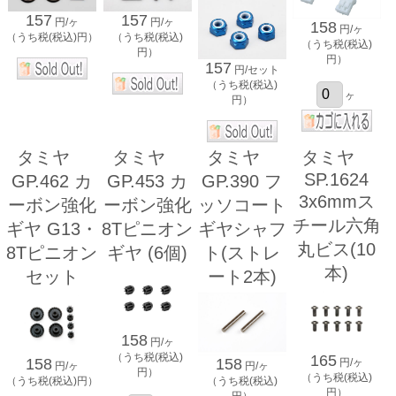
157
157
円/ヶ
円/ヶ
158
円/ヶ
（うち税(税込)円）
（うち税(税込)
（うち税(税込)
円）
円）
157
円/セット
（うち税(税込)
ヶ
円）
タミヤ
タミヤ
タミヤ
タミヤ
SP.1624
GP.462 カ
GP.453 カ
GP.390 フ
3x6mmス
ーボン強化
ーボン強化
ッソコート
チール六角
ギヤ G13・
8Tピニオン
ギヤシャフ
丸ビス(10
8Tピニオン
ギヤ (6個)
ト(ストレ
本)
セット
ート2本)
158
円/ヶ
（うち税(税込)
165
158
158
円/ヶ
円/ヶ
円/ヶ
円）
（うち税(税込)
（うち税(税込)円）
（うち税(税込)
円）