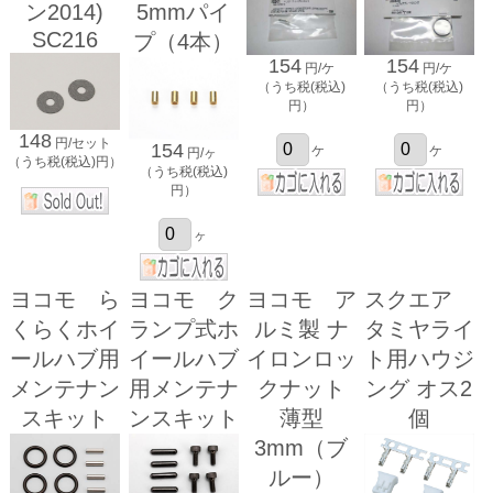
ン2014)
5mmパイ
SC216
プ（4本）
154
154
円/ケ
円/ケ
（うち税(税込)
（うち税(税込)
円）
円）
148
円/セット
154
ケ
ケ
円/ヶ
（うち税(税込)円）
（うち税(税込)
円）
ヶ
ヨコモ ら
ヨコモ ク
ヨコモ ア
スクエア
くらくホイ
ランプ式ホ
ルミ製 ナ
タミヤライ
ールハブ用
イールハブ
イロンロッ
ト用ハウジ
メンテナン
用メンテナ
クナット
ング オス2
スキット
ンスキット
薄型
個
3mm（ブ
ルー）