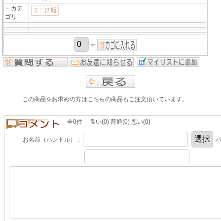
・カテ
ミニ四駆
ゴリ
ヶ
この商品をお求めの方はこちらの商品もご注文頂いています。
全0件 良い(0) 普通(0) 悪い(0)
お名前（ハンドル）：
パ