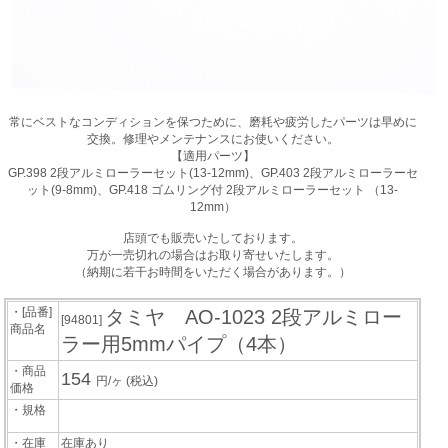
常にベストなコンディションを保つために、磨耗や疲労したパーツは早めに
交換。修理やメンテナンスにお使いください。
【適用パーツ】
GP.398 2段アルミローラーセット(13-12mm)、GP.403 2段アルミローラーセ
ット(9-8mm)、GP.418 ゴムリング付 2段アルミローラーセット （13-
12mm）
店頭でも販売いたしております。
万が一売切れの場合はお取り寄せいたします。
（納期に若干お時間をいただく場合があります。）
・[品番]
タミヤ AO-1023 2段アルミロー
[94801]
商品名
ラー用5mmパイプ（4本）
・商品
154
円/ヶ
(税込)
価格
・規格
・在庫
在庫あり