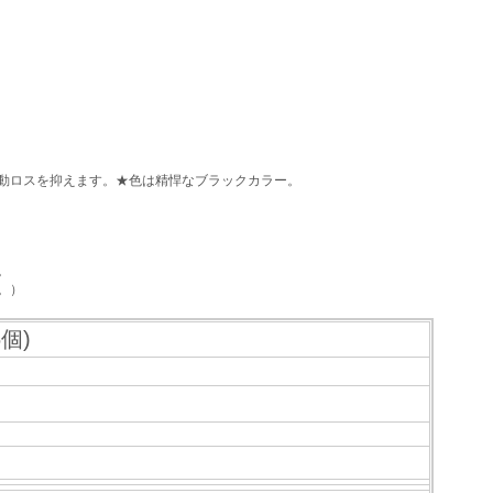
動ロスを抑えます。★色は精悍なブラックカラー。
。
。）
個)