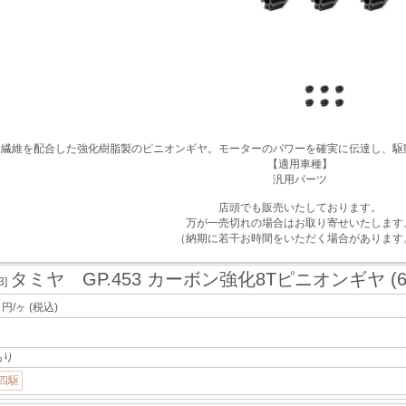
ン繊維を配合した強化樹脂製のピニオンギヤ。モーターのパワーを確実に伝達し、駆
【適用車種】
汎用パーツ
店頭でも販売いたしております。
万が一売切れの場合はお取り寄せいたします
（納期に若干お時間をいただく場合があります
タミヤ GP.453 カーボン強化8Tピニオンギヤ (6
3]
8
円/ヶ
(税込)
あり
四駆