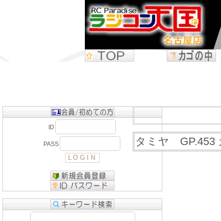
ID
タミヤ GP.453
PASS