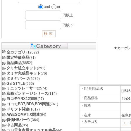
and
or
円以上
円以下
★カーボ
全カテゴリ
(12022)
限定特価商品
(71)
新品商品
(6652)
タミヤ組立キット
(291)
タミヤ完成品キット
(76)
タミヤパーツ
(4579)
G☆STYLE
(666)
ミニッツレーサー
(2574)
・[品番]商品名
[1545
京商ビンテージシリーズ
(114)
15
・商品価格
ヨコモYRX12関連
(97)
ヨコモBD7,BD8,BD9関連
(761)
・規格
ドリフト関連
(1617)
AWESOMATIX関連
(64)
・在庫
在庫
特価HBパーツ
(364)
・カテゴリ
ミニ
中古商品
(85)
ラジ天名古屋オリジナル商品
(44)