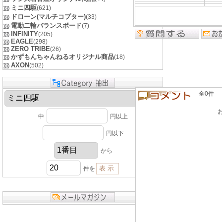
ミニ四駆
(621)
ドローン(マルチコプター)
(33)
電動二輪バランスボード
(7)
INFINITY
(205)
EAGLE
(298)
ZERO TRIBE
(26)
かずもんちゃんねるオリジナル商品
(18)
AXON
(502)
全0件 良い
中
円以上
円以下
から
件を