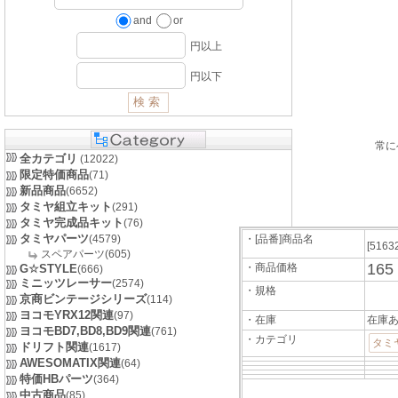
and
or
円以上
円以下
常に
全カテゴリ
(12022)
限定特価商品
(71)
新品商品
(6652)
タミヤ組立キット
(291)
タミヤ完成品キット
(76)
タミヤパーツ
(4579)
・[品番]商品名
[5163
スペアパーツ(605)
165
・商品価格
G☆STYLE
(666)
ミニッツレーサー
(2574)
・規格
京商ビンテージシリーズ
(114)
ヨコモYRX12関連
(97)
・在庫
在庫
ヨコモBD7,BD8,BD9関連
(761)
・カテゴリ
タミ
ドリフト関連
(1617)
AWESOMATIX関連
(64)
特価HBパーツ
(364)
中古商品
(85)