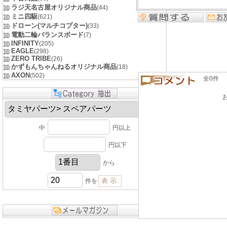
ラジ天名古屋オリジナル商品
(44)
ミニ四駆
(621)
ドローン(マルチコプター)
(33)
電動二輪バランスボード
(7)
INFINITY
(205)
EAGLE
(298)
ZERO TRIBE
(26)
かずもんちゃんねるオリジナル商品
(18)
AXON
(502)
全0件 良い
中
円以上
円以下
から
件を