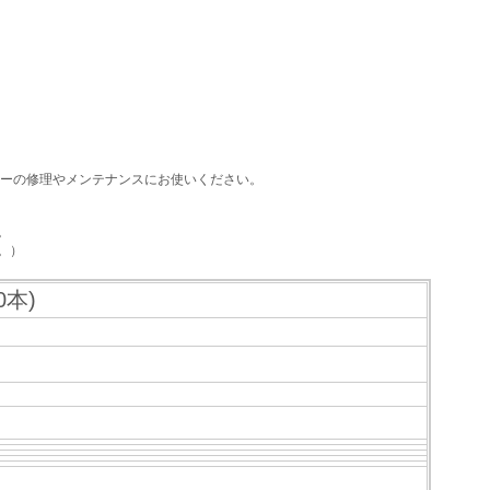
カーの修理やメンテナンスにお使いください。
。
。）
0本)