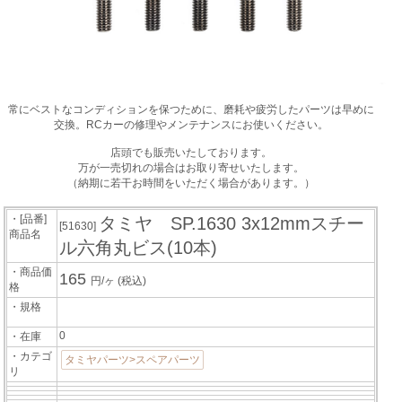
常にベストなコンディションを保つために、磨耗や疲労したパーツは早めに
交換。RCカーの修理やメンテナンスにお使いください。
店頭でも販売いたしております。
万が一売切れの場合はお取り寄せいたします。
（納期に若干お時間をいただく場合があります。）
・[品番]
タミヤ SP.1630 3x12mmスチー
[51630]
商品名
ル六角丸ビス(10本)
・商品価
165
円/ヶ
(税込)
格
・規格
0
・在庫
・カテゴ
タミヤパーツ>スペアパーツ
リ