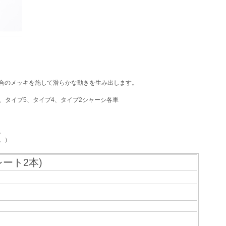
合のメッキを施して滑らかな動きを生み出します。
ロ、タイプ5、タイプ4、タイプ2シャーシ各車
。
。）
レート2本)