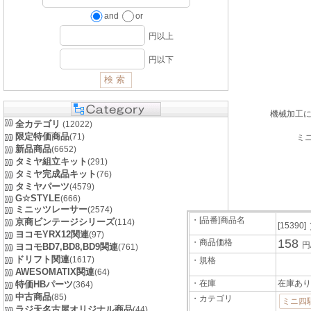
and
or
円以上
円以下
機械加工
全カテゴリ
(12022)
限定特価商品
(71)
ミ
新品商品
(6652)
タミヤ組立キット
(291)
タミヤ完成品キット
(76)
タミヤパーツ
(4579)
G☆STYLE
(666)
ミニッツレーサー
(2574)
・[品番]商品名
京商ビンテージシリーズ
(114)
[15390]
ヨコモYRX12関連
(97)
158
・商品価格
円
ヨコモBD7,BD8,BD9関連
(761)
ドリフト関連
(1617)
・規格
AWESOMATIX関連
(64)
・在庫
在庫あり
特価HBパーツ
(364)
中古商品
(85)
・カテゴリ
ミニ四
ラジ天名古屋オリジナル商品
(44)