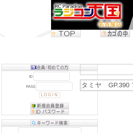
ID
タミヤ GP.39
PASS