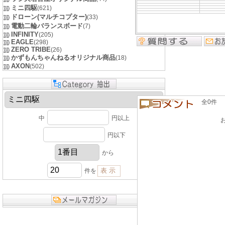
ミニ四駆
(621)
ドローン(マルチコプター)
(33)
電動二輪バランスボード
(7)
INFINITY
(205)
EAGLE
(298)
ZERO TRIBE
(26)
かずもんちゃんねるオリジナル商品
(18)
AXON
(502)
全0件 良い
中
円以上
円以下
から
件を