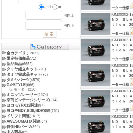
and
or
ーター仕様
[GM30302-1
円以上
ＮＤ ＳＬＡ
ｔｉｏｎ 201
円以下
ーター仕様
[GM30302-1
ＮＤ ＳＬＡ
ｔｉｏｎ 201
全カテゴリ
(12022)
限定特価商品
(71)
ーター仕様
新品商品
(6652)
[GM30302-1
タミヤ組立キット
(291)
ＮＤ ＳＬＡ
タミヤ完成品キット
(76)
ｔｉｏｎ 201
タミヤパーツ
(4579)
G☆STYLE
ーター仕様
(666)
モーター(216)
[GM30302-1
ミニッツレーサー
(2574)
ＮＤ ＳＬＡ
京商ビンテージシリーズ
(114)
ｔｉｏｎ 201
ヨコモYRX12関連
(97)
ーター仕様
ヨコモBD7,BD8,BD9関連
(761)
ドリフト関連
(1617)
[GM30302-1
AWESOMATIX関連
(64)
ＮＤ ＳＬＡ
特価HBパーツ
(364)
ｔｉｏｎ 201
中古商品
(85)