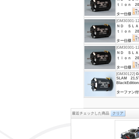
ｔｉｏｎ 201
ター仕様
[GM30301-1
ＮＤ ＳＬＡ
ｔｉｏｎ 201
ター仕様
[GM30301-1
ＮＤ ＳＬＡ
ｔｉｏｎ 201
ター仕様
[GM30122]
G
SLAM 21.
BlackEdit
ターファン
最近チェックした商品
クリア