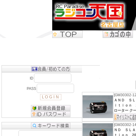
ID
PASS
[GM30302-1
ＡＮＤ ＳＬ
ｉｔｉｏｎ 20
ローター ク
[GM30302-1
ＮＤ ＳＬＡ
ｔｉｏｎ 201