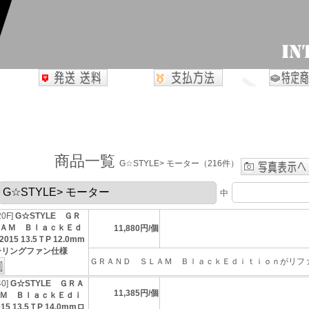
商品一覧
G☆STYLE> モーター（216件）
中
20F]
G☆STYLE ＧＲ
ＡＭ ＢｌａｃｋＥｄ
11,880円/個
15 13.5ＴP 12.0mm
ーリングファン仕様
ＧＲＡＮＤ ＳＬＡＭ ＢｌａｃｋＥｄｉｔｉｏｎがリファイ
40]
G☆STYLE ＧＲＡ
11,385円/個
Ｍ ＢｌａｃｋＥｄｉ
5 13.5ＴP 14.0mmロ