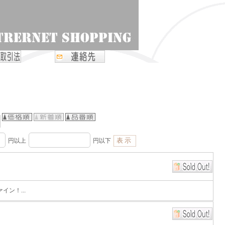
円以上
円以下
ン！...