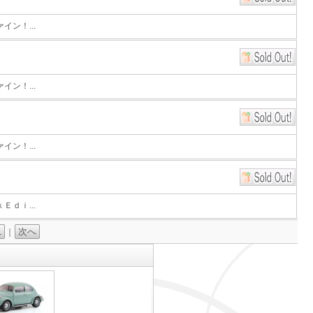
ン！...
ン！...
ン！...
ｄｉ...
1
次へ
｜