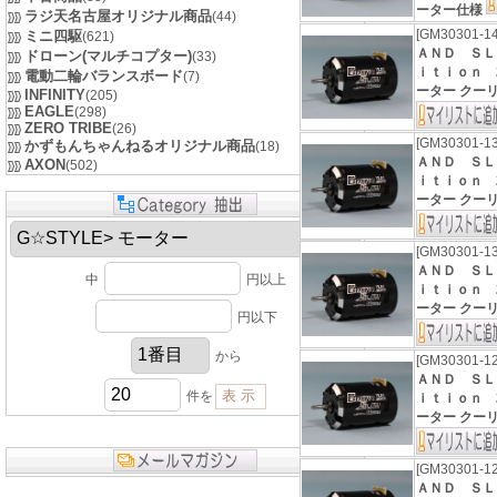
ーター仕様
ラジ天名古屋オリジナル商品
(44)
[GM30301-1
ミニ四駆
(621)
ＡＮＤ ＳＬ
ドローン(マルチコプター)
(33)
ｉｔｉｏｎ 20
電動二輪バランスボード
(7)
ーター クー
INFINITY
(205)
EAGLE
(298)
ZERO TRIBE
(26)
[GM30301-1
かずもんちゃんねるオリジナル商品
(18)
ＡＮＤ ＳＬ
AXON
(502)
ｉｔｉｏｎ 20
ーター クー
[GM30301-1
ＡＮＤ ＳＬ
中
円以上
ｉｔｉｏｎ 20
ーター クー
円以下
から
[GM30301-1
ＡＮＤ ＳＬ
件を
ｉｔｉｏｎ 20
ーター クー
[GM30301-1
ＡＮＤ ＳＬ