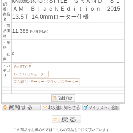
G☆STYLE ＧＲＡＮＤ ＳＬ
[GM30301-140]
[品
ＡＭ ＢｌａｃｋＥｄｉｔｉｏｎ 2015
番]
商品
13.5Ｔ 14.0mmローター仕様
名
・商
11,385
品価
円/個
(税込)
格
・規
格
0
・在
庫
・カ
G☆STYLE
テゴ
G☆STYLE>モーター
リ
新品商品>モーター>ブラシレスモーター
この商品をお求めの方はこちらの商品もご注文頂いています。