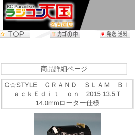
商品詳細ページ
G☆STYLE ＧＲＡＮＤ ＳＬＡＭ Ｂｌ
ａｃｋＥｄｉｔｉｏｎ 2015 13.5Ｔ
14.0mmローター仕様