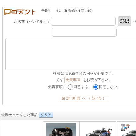
全0件 良い(0) 普通(0) 悪い(0)
お名前（ハンドル）：
パ
投稿には免責事項の同意が必要です。
必ず
免責事項
をお読み下さい。
免責事項に
同意する。
同意しない。
最近チェックした商品
クリア