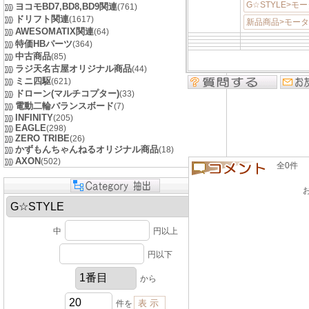
G☆STYLE>モ
ヨコモBD7,BD8,BD9関連
(761)
ドリフト関連
(1617)
新品商品>モー
AWESOMATIX関連
(64)
特価HBパーツ
(364)
中古商品
(85)
ラジ天名古屋オリジナル商品
(44)
ミニ四駆
(621)
ドローン(マルチコプター)
(33)
電動二輪バランスボード
(7)
INFINITY
(205)
EAGLE
(298)
ZERO TRIBE
(26)
かずもんちゃんねるオリジナル商品
(18)
AXON
(502)
全0件 良い
中
円以上
円以下
から
件を