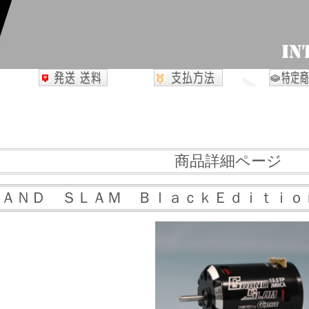
商品詳細ページ
ＲＡＮＤ ＳＬＡＭ ＢｌａｃｋＥｄｉｔｉｏｎ 20