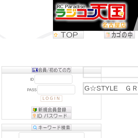
ID
G☆STYLE Ｇ
PASS