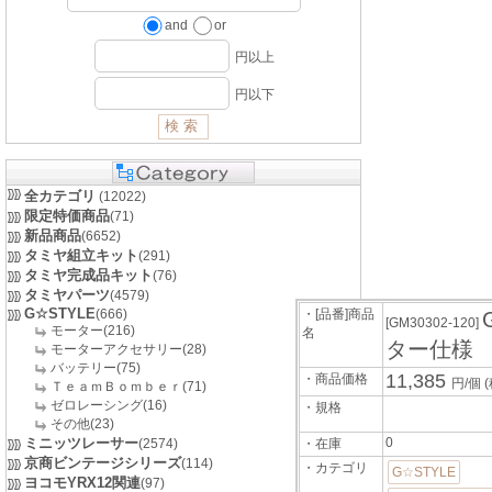
and
or
円以上
円以下
全カテゴリ
(12022)
限定特価商品
(71)
新品商品
(6652)
タミヤ組立キット
(291)
タミヤ完成品キット
(76)
タミヤパーツ
(4579)
G☆STYLE
(666)
・[品番]商品
[GM30302-120]
モーター(216)
名
ター仕様
モーターアクセサリー(28)
バッテリー(75)
11,385
・商品価格
円/個
ＴｅａｍＢｏｍｂｅｒ(71)
ゼロレーシング(16)
・規格
その他(23)
ミニッツレーサー
0
(2574)
・在庫
京商ビンテージシリーズ
(114)
・カテゴリ
G☆STYLE
ヨコモYRX12関連
(97)