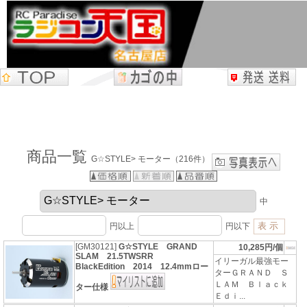
商品一覧
G☆STYLE> モーター（216件）
中
円以上
円以下
[GM30121]
G☆STYLE GRAND
10,285円/個
SLAM 21.5TWSRR
イリーガル最強モー
BlackEdition 2014 12.4mmロー
ターＧＲＡＮＤ Ｓ
ＬＡＭ Ｂｌａｃｋ
ター仕様
Ｅｄｉ...