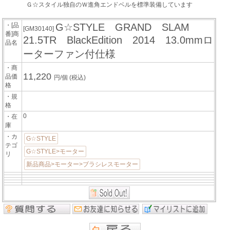
Ｇ☆スタイル独自のＷ進角エンドベルを標準装備しています
・[品
G☆STYLE GRAND SLAM
[GM30140]
番]商
21.5TR BlackEdition 2014 13.0mmロ
品名
ーターファン付仕様
・商
11,220
品価
円/個
(税込)
格
・規
格
0
・在
庫
・カ
G☆STYLE
テゴ
G☆STYLE>モーター
リ
新品商品>モーター>ブラシレスモーター