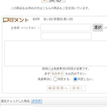
この商品をお求めの方はこちらの商品もご注文頂いています。
全0件 良い(0) 普通(0) 悪い(0)
お名前（ハンドル）：
パ
投稿には免責事項の同意が必要です。
必ず
免責事項
をお読み下さい。
免責事項に
同意する。
同意しない。
最近チェックした商品
クリア