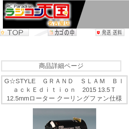
商品詳細ページ
G☆STYLE ＧＲＡＮＤ ＳＬＡＭ Ｂｌ
ａｃｋＥｄｉｔｉｏｎ 2015 13.5Ｔ
12.5mmローター クーリングファン仕様