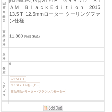
G☆STYLE ＧＲＡＮＤ ＳＬ
[GM30301-125F]
[品
ＡＭ ＢｌａｃｋＥｄｉｔｉｏｎ 2015
番]
商
13.5Ｔ 12.5mmローター クーリングファ
品
ン仕様
名
・
商
11,880
品
円/個
(税込)
価
格
・
規
格
0
・
在
庫
・
G☆STYLE
カ
G☆STYLE>モーター
テ
ゴ
新品商品>モーター>ブラシレスモーター
リ