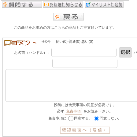
この商品をお求めの方はこちらの商品もご注文頂いています。
全0件 良い(0) 普通(0) 悪い(0)
お名前（ハンドル）：
パ
投稿には免責事項の同意が必要です。
必ず
免責事項
をお読み下さい。
免責事項に
同意する。
同意しない。