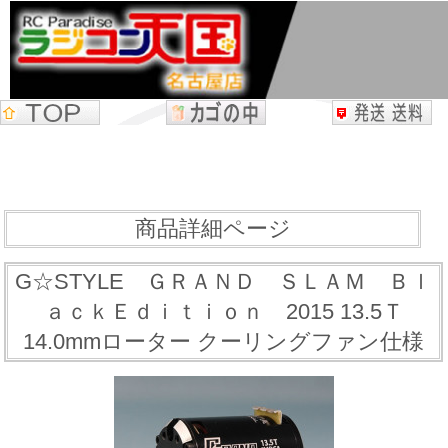
商品詳細ページ
G☆STYLE ＧＲＡＮＤ ＳＬＡＭ Ｂｌ
ａｃｋＥｄｉｔｉｏｎ 2015 13.5Ｔ
14.0mmローター クーリングファン仕様