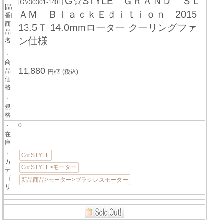
G☆STYLE ＧＲＡＮＤ ＳＬ
[GM30301-140F]
[品
ＡＭ ＢｌａｃｋＥｄｉｔｉｏｎ 2015
番]
商
13.5Ｔ 14.0mmローター クーリングファ
品
ン仕様
名
・
商
11,880
品
円/個
(税込)
価
格
・
規
格
0
・
在
庫
・
G☆STYLE
カ
G☆STYLE>モーター
テ
ゴ
新品商品>モーター>ブラシレスモーター
リ