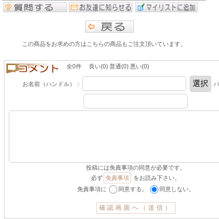
この商品をお求めの方はこちらの商品もご注文頂いています。
全0件 良い(0) 普通(0) 悪い(0)
お名前（ハンドル）：
パ
投稿には免責事項の同意が必要です。
必ず
免責事項
をお読み下さい。
免責事項に
同意する。
同意しない。