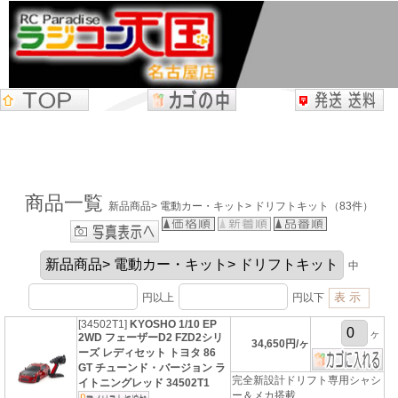
商品一覧
新品商品> 電動カー・キット> ドリフトキット（83件）
中
円以上
円以下
[34502T1]
KYOSHO 1/10 EP
ヶ
2WD フェーザーD2 FZD2シリ
34,650円/ヶ
ーズ レディセット トヨタ 86
GT チューンド・バージョン ラ
完全新設計ドリフト専用シャシ
イトニングレッド 34502T1
ー＆メカ搭載