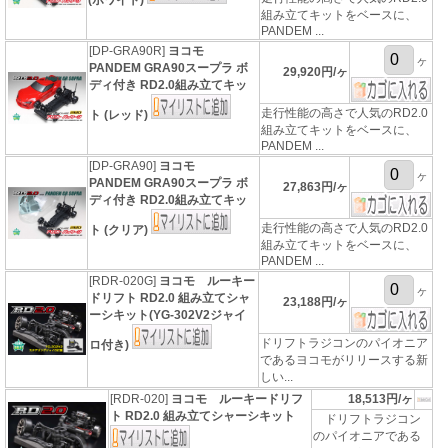
(ホワイト)
組み立てキットをベースに、
PANDEM ...
[DP-GRA90R]
ヨコモ
ヶ
PANDEM GRA90スープラ ボ
29,920円/ヶ
ディ付き RD2.0組み立てキッ
走行性能の高さで人気のRD2.0
ト (レッド)
組み立てキットをベースに、
PANDEM ...
[DP-GRA90]
ヨコモ
ヶ
PANDEM GRA90スープラ ボ
27,863円/ヶ
ディ付き RD2.0組み立てキッ
走行性能の高さで人気のRD2.0
ト (クリア)
組み立てキットをベースに、
PANDEM ...
[RDR-020G]
ヨコモ ルーキー
ヶ
ドリフト RD2.0 組み立てシャ
23,188円/ヶ
ーシキット(YG-302V2ジャイ
ドリフトラジコンのパイオニア
ロ付き)
であるヨコモがリリースする新
しい...
[RDR-020]
ヨコモ ルーキードリフ
18,513円/ヶ
ト RD2.0 組み立てシャーシキット
ドリフトラジコン
のパイオニアである