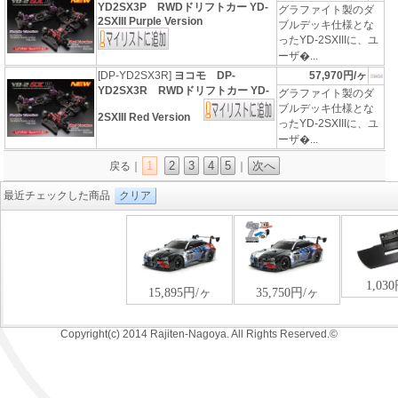
YD2SX3P RWDドリフトカー YD-
グラファイト製のダ
2SXIII Purple Version
ブルデッキ仕様とな
ったYD-2SXIIIに、ユ
ーザ�...
[DP-YD2SX3R]
ヨコモ DP-
57,970円/ヶ
YD2SX3R RWDドリフトカー YD-
グラファイト製のダ
ブルデッキ仕様とな
2SXIII Red Version
ったYD-2SXIIIに、ユ
ーザ�...
1
2
3
4
5
次へ
戻る｜
｜
最近チェックした商品
クリア
Copyright(c) 2014 Rajiten-Nagoya. All Rights Reserved.©