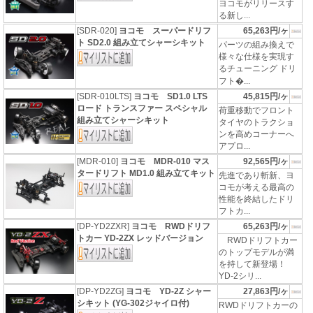
ヨコモがリリースす
る新し...
[SDR-020]
ヨコモ スーパードリフ
65,263円/ヶ
ト SD2.0 組み立てシャーシキット
パーツの組み換えで
様々な仕様を実現す
るチューニング ドリ
フト�...
[SDR-010LTS]
ヨコモ SD1.0 LTS
45,815円/ヶ
ロード トランスファー スペシャル
荷重移動でフロント
組み立てシャーシキット
タイヤのトラクショ
ンを高めコーナーへ
アプロ...
[MDR-010]
ヨコモ MDR-010 マス
92,565円/ヶ
タードリフト MD1.0 組み立てキット
先進であり斬新、ヨ
コモが考える最高の
性能を終結したドリ
フトカ...
[DP-YD2ZXR]
ヨコモ RWDドリフ
65,263円/ヶ
トカー YD-2ZX レッドバージョン
RWDドリフトカー
のトップモデルが満
を持して新登場！
YD-2シリ...
[DP-YD2ZG]
ヨコモ YD-2Z シャー
27,863円/ヶ
シキット (YG-302ジャイロ付)
RWDドリフトカーの