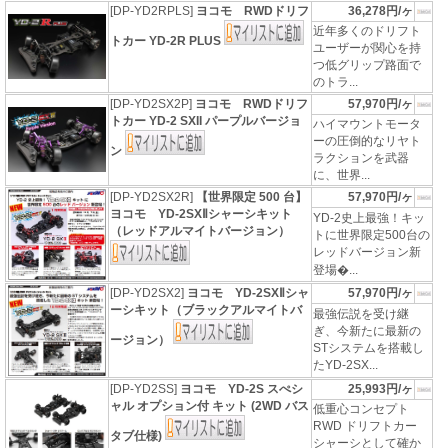
[DP-YD2RPLS]
ヨコモ RWDドリフ
36,278円/ヶ
近年多くのドリフト
トカー YD-2R PLUS
ユーザーが関心を持
つ低グリップ路面で
のトラ...
[DP-YD2SX2P]
ヨコモ RWDドリフ
57,970円/ヶ
トカー YD-2 SXII パープルバージョ
ハイマウントモータ
ーの圧倒的なリヤト
ン
ラクションを武器
に、世界...
[DP-YD2SX2R]
【世界限定 500 台】
57,970円/ヶ
ヨコモ YD-2SXⅡシャーシキット
YD-2史上最強！キッ
（レッドアルマイトバージョン）
トに世界限定500台の
レッドバージョン新
登場�...
[DP-YD2SX2]
ヨコモ YD-2SXⅡシャ
57,970円/ヶ
ーシキット（ブラックアルマイトバ
最強伝説を受け継
ぎ、今新たに最新の
ージョン）
STシステムを搭載し
たYD-2SX...
[DP-YD2SS]
ヨコモ YD-2S スぺシ
25,993円/ヶ
ャル オプション付 キット (2WD バス
低重心コンセプト
RWD ドリフトカー
タブ仕様)
シャーシとして確か