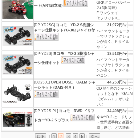
GRKグローバルベー
ート(ART組立済)
ス(4駆:等速)
F:ワンウェイ
R:ソリッド<...
[DP-YD2SG]
ヨコモ YD-2 S樹脂シ
21,972円/ヶ
ャーシ仕様キットYG-302ジャイロ付
ハイマウントモータ
ーでリヤトラクショ
ンが高く、P タイル
やコン...
[DP-YD2S]
ヨコモ YD-2 S樹脂シャ
18,513円/ヶ
ハイマウントモータ
ーシ仕様キット
ーでリヤトラクショ
ンが高く、P タイル
やコン...
[OD2501]
OVER DOSE GALM シャ
44,253円/ヶ
ーシキット (DAIS 付き )
OD 第4 弾のシャーシ
キットとなる『GALM
（ガルム）』がいよ
いよ...
[DP-YD2S-PL]
ヨコモ RWD ドリフ
34,408円/ヶ
今やYD-2 は、ドリフ
トカーYD-2 S プラス
ト世界選手権2 連覇を
成し遂げ、どの路面
戻る
1
2
3
4
5
次へ
｜
｜