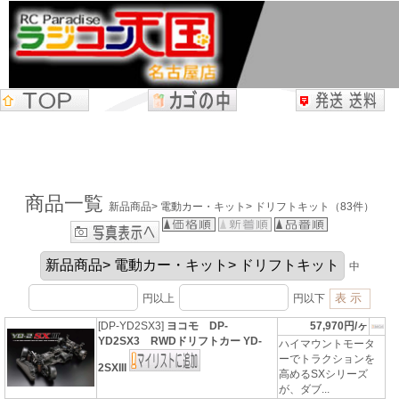
商品一覧
新品商品> 電動カー・キット> ドリフトキット（83件）
中
円以上
円以下
[DP-YD2SX3]
ヨコモ DP-
57,970円/ヶ
YD2SX3 RWDドリフトカー YD-
ハイマウントモータ
ーでトラクションを
2SXIII
高めるSXシリーズ
が、ダブ...