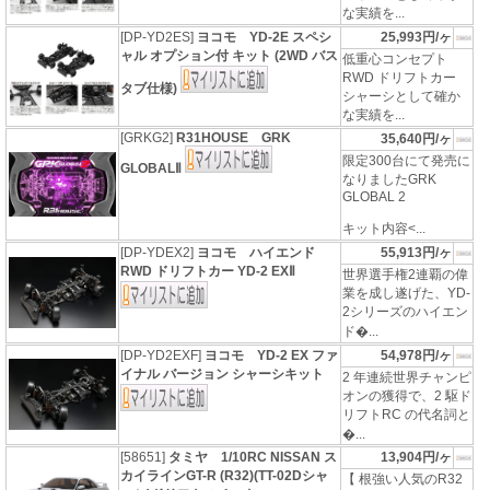
な実績を...
[DP-YD2ES]
ヨコモ YD-2E スペシ
25,993円/ヶ
ャル オプション付 キット (2WD バス
低重心コンセプト
RWD ドリフトカー
タブ仕様)
シャーシとして確か
な実績を...
[GRKG2]
R31HOUSE GRK
35,640円/ヶ
限定300台にて発売に
GLOBALⅡ
なりましたGRK
GLOBAL 2
キット内容<...
[DP-YDEX2]
ヨコモ ハイエンド
55,913円/ヶ
RWD ドリフトカー YD-2 EXⅡ
世界選手権2連覇の偉
業を成し遂げた、YD-
2シリーズのハイエン
ド�...
[DP-YD2EXF]
ヨコモ YD-2 EX ファ
54,978円/ヶ
イナル バージョン シャーシキット
2 年連続世界チャンピ
オンの獲得で、2 駆ド
リフトRC の代名詞と
�...
[58651]
タミヤ 1/10RC NISSAN ス
13,904円/ヶ
カイラインGT-R (R32)(TT-02Dシャ
【 根強い人気のR32