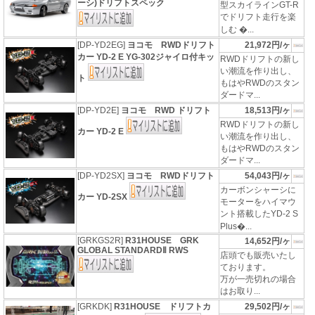
ーシ)ドリフトスペック
型スカイラインGT-R
でドリフト走行を楽
しむ �...
[DP-YD2EG]
ヨコモ RWDドリフト
21,972円/ヶ
カー YD-2 E YG-302ジャイロ付キッ
RWDドリフトの新し
い潮流を作り出し、
ト
もはやRWDのスタン
ダードマ...
[DP-YD2E]
ヨコモ RWD ドリフト
18,513円/ヶ
RWDドリフトの新し
カー YD-2 E
い潮流を作り出し、
もはやRWDのスタン
ダードマ...
[DP-YD2SX]
ヨコモ RWDドリフト
54,043円/ヶ
カーボンシャーシに
カー YD-2SX
モーターをハイマウ
ント搭載したYD-2 S
Plus�...
[GRKGS2R]
R31HOUSE GRK
14,652円/ヶ
GLOBAL STANDARDⅡ RWS
店頭でも販売いたし
ております。
万が一売切れの場合
はお取り...
[GRKDK]
R31HOUSE ドリフトカ
29,502円/ヶ