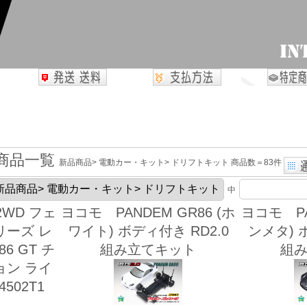
商品一覧
新品商品> 電動カー・キット> ドリフトキット 商品数＝83件
中
 2WD フェ
ヨコモ PANDEM GR86 (ホ
ヨコモ PA
リーズ レ
ワイト) ボディ付き RD2.0
ンメタ) 
6 GT チ
組み立てキット
組
ョン ライ
502T1