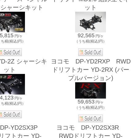
てシャーシキット
ット
5,815
92,565
円/ヶ
円/ヶ
うち税(税込)円）
（うち税(税込)円）
D-2Z シャーシキ
ヨコモ DP-YD2RXP RWD
ット
ドリフトカー YD-2RX (パー
プルバージョン)
4,123
円/ヶ
59,653
円/ヶ
うち税(税込)円）
（うち税(税込)円）
P-YD2SX3P
ヨコモ DP-YD2SX3R
リフトカー YD-
RWDドリフトカー YD-