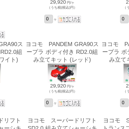
29,920
2
円/ヶ
（うち税(税込)円）
（
ヶ
）
GRA90ス
ヨコモ PANDEM GRA90ス
ヨコモ PA
D2.0組
ープラ ボディ付き RD2.0組
ープラ ボ
ワイト)
み立てキット (レッド)
み立てキ
29,920
2
円/ヶ
）
（うち税(税込)円）
（
ヶ
ドリフト
ヨコモ スーパードリフト
ヨコモ SD
シャーシキ
SD2.0 組み立てシャーシキ
トランス