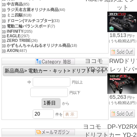
中古商品
(85)
ット
ラジ天名古屋オリジナル商品
(44)
ミニ四駆
(618)
ドローン(マルチコプター)
(33)
電動二輪バランスボード
(7)
INFINITY
(205)
18,513
円/ヶ
EAGLE
(297)
ZERO TRIBE
(26)
（うち税(税込)円
かずもんちゃんねるオリジナル商品
(18)
AXON
(487)
ヨコモ RWDド
YD-2ZX レッド
中
円以上
円以下
65,263
円/ヶ
（うち税(税込)円
から
件を
ヨコモ DP-YD2R
ドリフトカー YD-2