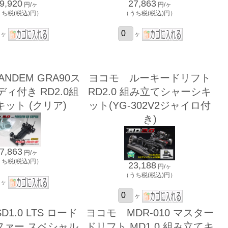
27,863
9,920
円/ヶ
円/ヶ
（うち税(税込)円）
うち税(税込)円）
ヶ
ヶ
NDEM GRA90ス
ヨコモ ルーキードリフト
ディ付き RD2.0組
RD2.0 組み立てシャーシキ
ット (クリア)
ット(YG-302V2ジャイロ付
き)
7,863
円/ヶ
うち税(税込)円）
23,188
円/ヶ
（うち税(税込)円）
ヶ
ヶ
1.0 LTS ロード
ヨコモ MDR-010 マスター
ファー スペシャル
ドリフト MD1.0 組み立てキ