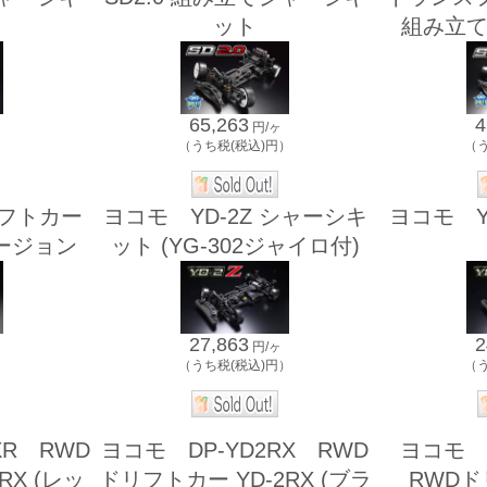
ット
組み立
65,263
4
円/ヶ
）
（うち税(税込)円）
（
リフトカー
ヨコモ YD-2Z シャーシキ
ヨコモ Y
バージョン
ット (YG-302ジャイロ付)
27,863
2
円/ヶ
）
（うち税(税込)円）
（
XR RWD
ヨコモ DP-YD2RX RWD
ヨコモ D
RX (レッ
ドリフトカー YD-2RX (ブラ
RWDド