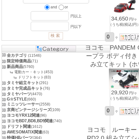
and
or
円以上
34,650
円/ヶ
（うち税(税込)円
円以下
ヶ
ヨコモ PANDEM 
ープラ ボディ付き R
全カテゴリ
(11546)
限定特価商品
(71)
み立てキット (ホ
新品商品
(5760)
電動カー・キット(453)
ドリフトキット(83)
タミヤ組立キット
(291)
タミヤ完成品キット
(76)
29,920
円/ヶ
タミヤパーツ
(4470)
（うち税(税込)円
G☆STYLE
(660)
ミニッツレーサー
(2558)
京商ビンテージシリーズ
(109)
ヶ
ヨコモYRX12関連
(96)
ヨコモBD7,BD8,BD9関連
(740)
ドリフト関連
(1612)
ヨコモ ルーキー
AWESOMATIX関連
(63)
RD2.0 組み立て
特価HBパーツ
(364)