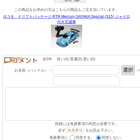
この商品をお求めの方はこちらの商品もご注文頂いています。
ヨコモ ドリフトパッケージ RTR Mercury SAYAKA Special (S15) ジャイロ
付き完成車
全0件 良い(0) 普通(0) 悪い(0)
お名前（ハンドル）：
パ
投稿には免責事項の同意が必要です。
必ず
免責事項
をお読み下さい。
免責事項に
同意する。
同意しない。