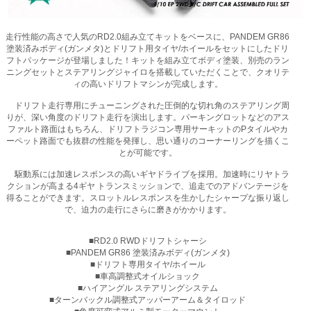
走行性能の高さで人気のRD2.0組み立てキットをベースに、PANDEM GR86
塗装済みボディ(ガンメタ)とドリフト用タイヤ/ホイールをセットにしたドリ
フトパッケージが登場しました！キットを組み立てボディ塗装、別売のラン
ニングセットとステアリングジャイロを搭載していただくことで、クオリテ
ィの高いドリフトマシンが完成します。
ドリフト走行専用にチューニングされた圧倒的な切れ角のステアリング周
りが、深い角度のドリフト走行を演出します。パーキングロットなどのアス
ファルト路面はもちろん、ドリフトラジコン専用サーキットのPタイルやカ
ーペット路面でも抜群の性能を発揮し、思い通りのコーナーリングを描くこ
とが可能です。
駆動系には加速レスポンスの高いギヤドライブを採用。加速時にリヤトラ
クションが高まる4ギヤ トランスミッションで、追走でのアドバンテージを
得ることができます。スロットルレスポンスを生かしたシャープな振り返し
で、迫力の走行にさらに磨きがかかります。
■RD2.0 RWDドリフトシャーシ
■PANDEM GR86 塗装済みボディ(ガンメタ)
■ドリフト専用タイヤ/ホイール
■車高調整式オイルショック
■ハイアングル ステアリングシステム
■ターンバックル調整式アッパーアーム＆タイロッド