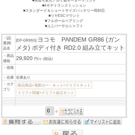
■角度可変式アルミ製モーターマウント
■4ギヤトランスミッション
■スタンダード＆ショートサイズバッテリー両対応
■リヤESCマウント
■フルボールベアリング
■ユニバーサルシャフト
・[品
ヨコモ PANDEM GR86 (ガン
[DP-GR86G]
番]商
メタ) ボディ付き RD2.0 組み立てキット
品名
・商品
29,920
円/ヶ
(税込)
価格
・規格
・在庫
在庫あり
・カテ
新品商品>電動カー・キット>ドリフトキット
ゴリ
ドリフト関連>ドリフト組立キット
ヶ