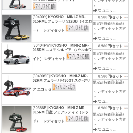
＜ レディセット内容
＞
●R/C ユニッ...
[30400Y]
KYOSHO MINI-Z MR-
8,580円/セット
015RML フェラーリ 512BB（イエロ
限定超特価品(新品)
＜ レディセット内容
ー） レディセット
＞
●R/C ユニッ...
[30404PW]
KYOSHO MINI-Z MR-
8,580円/セット
015RM ニスモ シルビア （パｰルホワ
限定超特価品(新品)
＜ レディセット内容
イト） レディセット
＞
●R/C ユニッ...
[30490SE]
KYOSHO MINI-Z MR-
8,580円/セット
02RM フェラｰリ F430GT スクｰデリ
限定超特価品(新品)
ア エコッセ
＜ レディセット内容
＞
●R/C ユ...
[30388R]
KYOSHO MINI-Z MR-
8,580円/セット
015RM 日産 フェアレディ Z（レッ
限定超特価品(新品)
＜ レディセット内容
ド） レディセット
＞
●R/C ユニッ...