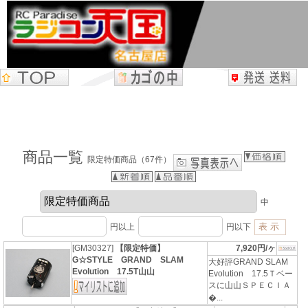
商品一覧
限定特価商品（67件）
中
円以上
円以下
[GM30327]
【限定特価】
7,920円/ヶ
G☆STYLE GRAND SLAM
大好評GRAND SLAM
Evolution 17.5T山山
Evolution 17.5Ｔベー
スに山山ＳＰＥＣＩＡ
�...