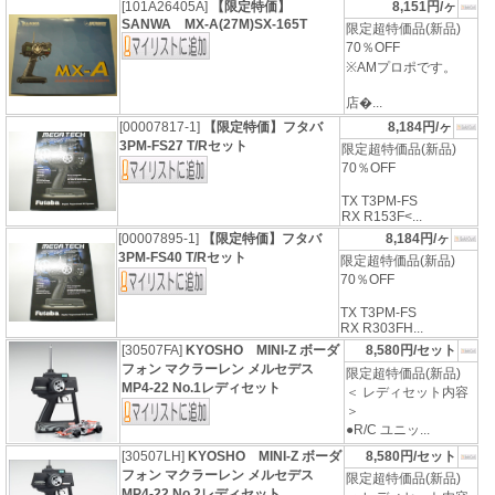
[101A26405A]
【限定特価】
8,151円/ヶ
SANWA MX-A(27M)SX-165T
限定超特価品(新品)
70％OFF
※AMプロポです。
店�...
[00007817-1]
【限定特価】フタバ
8,184円/ヶ
3PM-FS27 T/Rセット
限定超特価品(新品)
70％OFF
TX T3PM-FS
RX R153F<...
[00007895-1]
【限定特価】フタバ
8,184円/ヶ
3PM-FS40 T/Rセット
限定超特価品(新品)
70％OFF
TX T3PM-FS
RX R303FH...
[30507FA]
KYOSHO MINI-Z ボーダ
8,580円/セット
フォン マクラーレン メルセデス
限定超特価品(新品)
MP4-22 No.1レディセット
＜ レディセット内容
＞
●R/C ユニッ...
[30507LH]
KYOSHO MINI-Z ボーダ
8,580円/セット
フォン マクラーレン メルセデス
限定超特価品(新品)
MP4-22 No.2レディセット