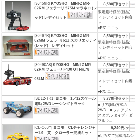
[30459R]
KYOSHO MINI-Z MR-
8,580円/セット
02RM フェラーリ 575M マラネロ (レ
限定超特価品(新品)
＜ レディセット内容
ッド) レディセット
＞
●R/C ユニッ...
[30467R]
KYOSHO MINI-Z MR-
8,580円/セット
02MM フェラｰリ612 スカリエッティ
限定超特価品(新品)
(レッド) レディセット
＜ レディセット内容
＞
●R/C ユニッ...
[30490A8]
KYOSHO MINI-Z MR-
8,580円/セット
02RM フェラｰリ F430 GT No.78
限定超特価品(新品)
08LM
＜ レディセット内容
＞
●R/C ユ...
[SD12-TR1]
ヨコモ 1／12スケール
8,778円/セット
電動 2WDレーシングトラック
■ リア駆動方式の
2WD ■ フルアジャ
スタブル タイプ・ダ
ブルウ...
[CL-C60Y]
ヨコモ CLチャレンジャ
9,240円/ヶ
ー1.9 黄 クローラー完成キット
■組み立て完成済みシ