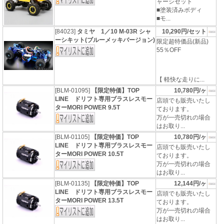
ャーシセット
■塗装済みボディ
■モ...
[84023]
タミヤ 1／10 M-03R シャ
10,290円/セット
ーシキット(ブルーメッキバージョン)
限定超特価品(新品)
55％OFF
【 軽快な走りに...
[BLM-01095]
【限定特価】TOP
10,780円/ヶ
LINE ドリフト専用ブラスレスモー
店頭でも販売いたし
ターMORI POWER 9.5T
ております。
万が一売切れの場合
はお取り...
[BLM-01105]
【限定特価】TOP
10,780円/ヶ
LINE ドリフト専用ブラスレスモー
店頭でも販売いたし
ターMORI POWER 10.5T
ております。
万が一売切れの場合
はお取り...
[BLM-01135]
【限定特価】TOP
12,144円/ヶ
LINE ドリフト専用ブラスレスモー
店頭でも販売いたし
ターMORI POWER 13.5T
ております。
万が一売切れの場合
はお取り...