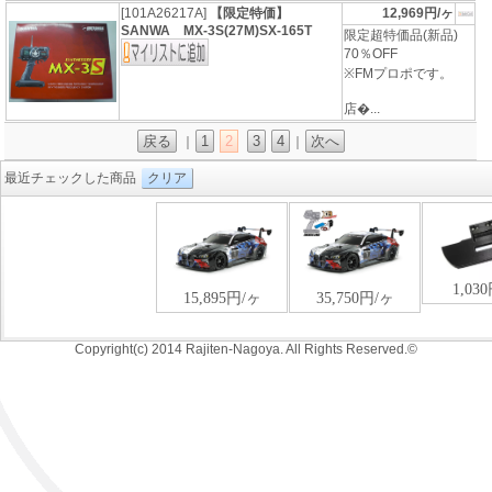
[101A26217A]
【限定特価】
12,969円/ヶ
SANWA MX-3S(27M)SX-165T
限定超特価品(新品)
70％OFF
※FMプロポです。
店�...
戻る
1
2
3
4
次へ
｜
｜
最近チェックした商品
クリア
Copyright(c) 2014 Rajiten-Nagoya. All Rights Reserved.©