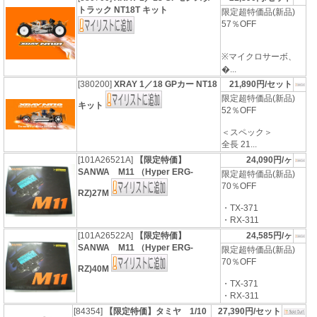
トラック NT18T キット
限定超特価品(新品)
57％OFF
※マイクロサーボ、
�...
[380200]
XRAY 1／18 GPカー NT18
21,890円/セット
限定超特価品(新品)
キット
52％OFF
＜スペック＞
全長 21...
[101A26521A]
【限定特価】
24,090円/ヶ
SANWA M11 （Hyper ERG-
限定超特価品(新品)
70％OFF
RZ)27M
・TX-371
・RX-311
[101A26522A]
【限定特価】
24,585円/ヶ
SANWA M11 （Hyper ERG-
限定超特価品(新品)
70％OFF
RZ)40M
・TX-371
・RX-311
[84354]
【限定特価】タミヤ 1/10
27,390円/セット