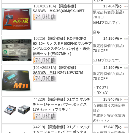
[101A26218A]
【限定特価】
13,464円/ヶ
SANWA MX-3S(40M)SX-165T
限定超特価品(新品)
70％OFF
※FMプロポです。
店�...
[10225]
【限定特価】KO PROPO
14,190円/ヶ
EX-10ヘリオス RF-502FH&マルチア
限定超特価品(新品)
ングルエクステンション付き・送受
70％OFF
信機セット(FM27MHｚ)
※FMプロポです。
[101A26531A]
【限定特価】
14,190円/ヶ
SANWA M11 RX431(PC)27M
限定超特価品(新品)
70％OFF
・TX-371
・RX-431
[44220]
【限定特価】X1プロ マルチ
15,840円/ヶ
チャージャー + e パワー ボックス
☆在庫限りの限定特
17A セット（プラチナ）
価☆
充電器と安定化電源
のセット♪
[44219]
【限定特価】X1プロ マルチ
15,840円/ヶ
チャージャー + e パワー ボックス