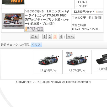
・TX-371
・RX-431
[HB55005]
HB 1:8 エンジンバギ
32,780円/セット
ー ライトニング STADIUM PRO
７０％OFF 超お買得!!
(RTR) (ボディープリント済・シャ
ーシ組立済・プロポ付)
機能と特徴
●LIGHTNING STADI...
戻る
1
2
3
4
次へ
｜
｜
最近チェックした商品
クリア
Copyright(c) 2014 Rajiten-Nagoya. All Rights Reserved.©