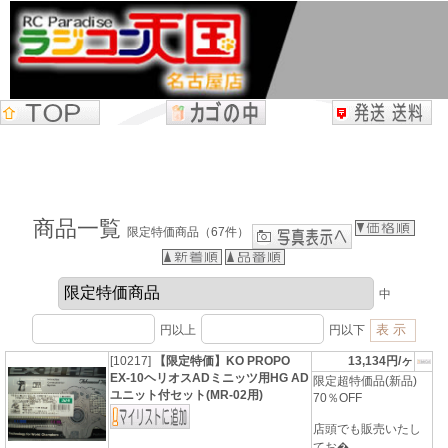
商品一覧
限定特価商品（67件）
中
円以上
円以下
[10217]
【限定特価】KO PROPO
13,134円/ヶ
EX-10ヘリオスADミニッツ用HG AD
限定超特価品(新品)
ユニット付セット(MR-02用)
70％OFF
店頭でも販売いたし
てお�...