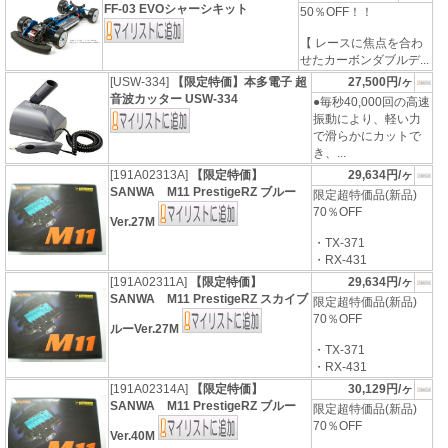
FF-03 EVOシャーシキット
50％OFF！！
【 レースに焦点を合わ
せたカーボンダブルデ...
[USW-334]
【限定特価】本多電子 超
27,500円/ヶ
音波カッター USW-334
●毎秒40,000回の高速
振動により、軽い力
で滑らかにカットで
き、...
[191A02313A]
【限定特価】
29,634円/ヶ
SANWA M11 PrestigeRZ ブルー
限定超特価品(新品)
70％OFF
Ver.27M
・TX-371
・RX-431
[191A02311A]
【限定特価】
29,634円/ヶ
SANWA M11 PrestigeRZ スカイブ
限定超特価品(新品)
70％OFF
ルーVer.27M
・TX-371
・RX-431
[191A02314A]
【限定特価】
30,129円/ヶ
SANWA M11 PrestigeRZ ブルー
限定超特価品(新品)
70％OFF
Ver.40M