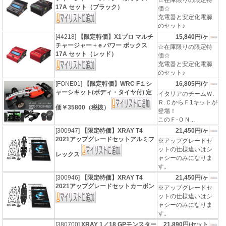
☆在庫限りの限定特
17A セット（ブラック）
価☆
充電器と安定化電源
のセット♪
[44218]
【限定特価】X1プロ マルチ
15,840円/ヶ
チャージャー + e パワー ボックス
☆在庫限りの限定特
17A セット（レッド）
価☆
充電器と安定化電源
のセット♪
[FONE01]
【限定特価】WRC F１シ
16,805円/ケ
ャーシキット(ボディ・タイヤ付) 定
イタリアのチームＷ.
Ｒ.ＣからＦ1キットが
価￥35800（税抜）
登場！
このＦ-ＯＮ...
[300947]
【限定特価】XRAY T4
21,450円/ヶ
2021アップグレードセットアルミフ
※アップグレードセ
ットの仕様違いはシ
レックス
ャシーのみになりま
す。
[300946]
【限定特価】XRAY T4
21,450円/ヶ
2021アップグレードセットカーボン
※アップグレードセ
ットの仕様違いはシ
ャシーのみになりま
す。
[380700]
XRAY 1／18 GPモンスター
21,890円/セット