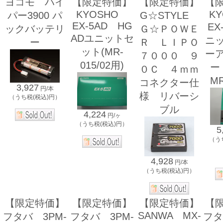
ヨコモ ハイ
【限定特価】
【限定特価】
【
KYOSHO
K
パー3900 パ
G☆STYLE
EX-5AD HG
EX
ックバッテリ
Ｇ☆ＰＯＷＥ
ADユニットセ
ニ
ー
Ｒ ＬＩＰＯ
ット(MR-
ー
７０００ ９
015/02用)
ー
０Ｃ ４ｍｍ
M
コネクター仕
3,927
円/本
様 リバーシ
（うち税(税込)円）
ブル
4,224
円/ヶ
（うち税(税込)円）
5
（う
4,928
円/本
（うち税(税込)円）
【限定特価】
【限定特価】
【限定特価】
【
SANWA MX-
フタバ 3PM-
フタバ 3PM-
フタ