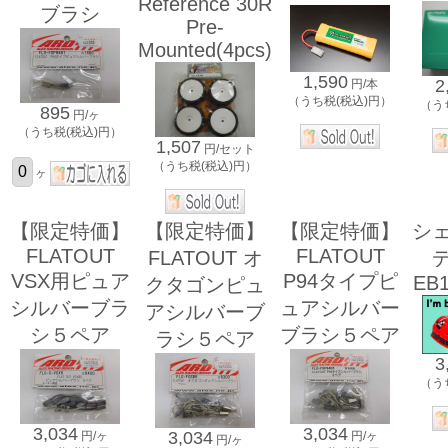
Reference 30R
ブラシ
Pre-
Mounted(4pcs)
1,590
2
円/本
（うち税(税込)円）
（う
895
円/ヶ
（うち税(税込)円）
1,507
円/セット
（うち税(税込)円）
ヶ
【限定特価】
【限定特価】
【限定特価】
シ
FLATOUT
FLATOUT
FLATOUT オ
VSX用ピュア
P94タイプピ
EB
クタゴンピュ
シルバーブラ
ュアシルバー
アシルバーブ
シ５ペア
ブラシ５ペア
ラシ５ペア
3
（う
3,034
3,034
3,034
円/ヶ
円/ヶ
円/ヶ