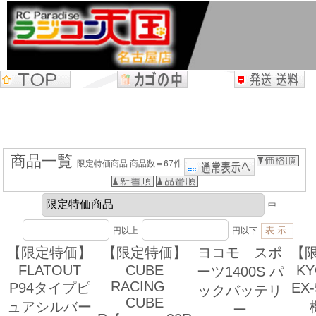
商品一覧
限定特価商品 商品数＝67件
中
円以上
円以下
【限定特価】
【限定特価】
ヨコモ スポ
【
FLATOUT
CUBE
K
ーツ1400S パ
RACING
P94タイプピ
EX
ックバッテリ
CUBE
ュアシルバー
ー