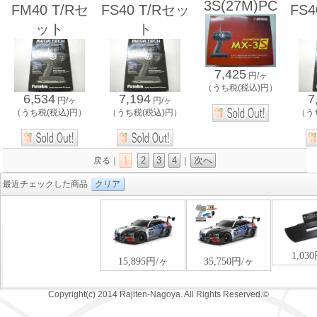
3S(27M)PC
FM40 T/Rセ
FS40 T/Rセッ
FS4
ット
ト
7,425
円/ヶ
（うち税(税込)円）
6,534
7,194
7
円/ヶ
円/ヶ
（うち税(税込)円）
（うち税(税込)円）
（う
1
2
3
4
次へ
戻る｜
｜
最近チェックした商品
クリア
Copyright(c) 2014 Rajiten-Nagoya. All Rights Reserved.©