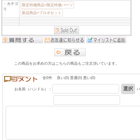
・カテゴ
限定特価商品>限定特価パーツ
リ
新品商品>プロポセット
この商品をお求めの方はこちらの商品もご注文頂いています。
全0件 良い(0) 普通(0) 悪い(0)
お名前（ハンドル）：
パ