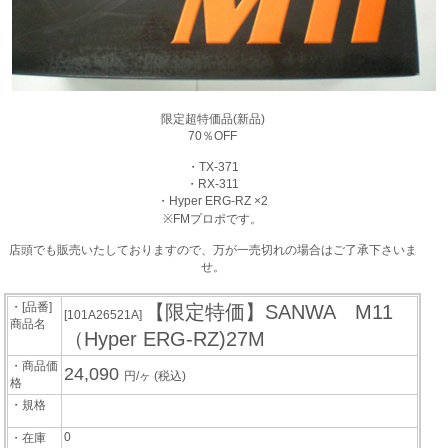
限定超特価品(新品)
70％OFF
・TX-371
・RX-311
・Hyper ERG-RZ ×2
※FMプロポです。
店頭でも販売いたしておりますので、万が一売切れの場合はご了承下さいま
せ。
・[品番]
【限定特価】SANWA M11
[101A26521A]
商品名
（Hyper ERG-RZ)27M
・商品価
24,090
円/ヶ
(税込)
格
・規格
0
・在庫