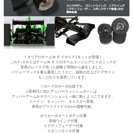
イタリアのチームＷ.Ｒ.ＣからＦ1キットが登場！
このＦ-ＯＮＥはチームＷ.Ｒ.Ｃのチームエンジニアとメカニックが
世界のレースで培った経験と情熱から誕生しました。
パフォーマンスを最も重視したうえに、細部の仕上げとデザイン
もこだわりを追求しています。
◇ロープロサーボ仕様です。
◇実車F1に似たアッパーウィッシュボーンは、
アッパーアームがサスペンションと一緒に動くようにできます。
トーイン、キャンバー、キャスター変更、
車高がプラスマイナス2ｍｍ調整可能。
ポリカーボネートボディ付属
前後ウイング付属
リアディフューザー付属
スポンジタイヤ付属