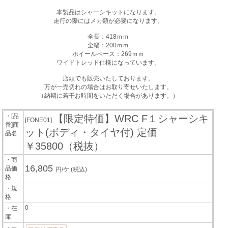
本製品はシャーシキットになります。
走行の際にはメカ類が必要になります。
全長：418ｍｍ
全幅：200ｍｍ
ホイールベース：269ｍｍ
ワイドトレッド仕様になっています。
店頭でも販売いたしております。
万が一売切れの場合はお取り寄せいたします。
（納期に若干お時間をいただく場合があります。）
・[品
【限定特価】WRC F１シャーシキ
[FONE01]
番]商
ット(ボディ・タイヤ付) 定価
品名
￥35800（税抜）
・商
16,805
品価
円/ケ
(税込)
格
・規
格
0
・在
庫
・カ