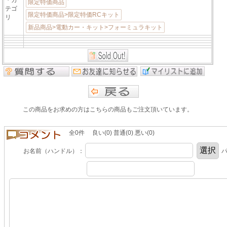
限定特価商品
テゴ
限定特価商品>限定特価RCキット
リ
新品商品>電動カー・キット>フォーミュラキット
この商品をお求めの方はこちらの商品もご注文頂いています。
全0件 良い(0) 普通(0) 悪い(0)
お名前（ハンドル）：
パ