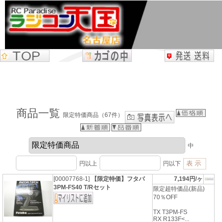
商品一覧
限定特価商品（67件）
中
円以上
円以下
[00007768-1]
【限定特価】フタバ
7,194円/ヶ
3PM-FS40 T/Rセット
限定超特価品(新品)
70％OFF
TX T3PM-FS
RX R133F<...