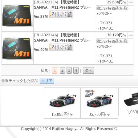
[191A02313A]
【限定特価】
29,634円/ヶ
SANWA M11 PrestigeRZ ブルー
限定超特価品(新品)
70％OFF
Ver.27M
・TX-371
・RX-431
[191A02314A]
【限定特価】
30,129円/ヶ
SANWA M11 PrestigeRZ ブルー
限定超特価品(新品)
70％OFF
Ver.40M
・TX-371
・RX-431
1
2
3
4
次へ
戻る｜
｜
最近チェックした商品
クリア
Copyright(c) 2014 Rajiten-Nagoya. All Rights Reserved.©