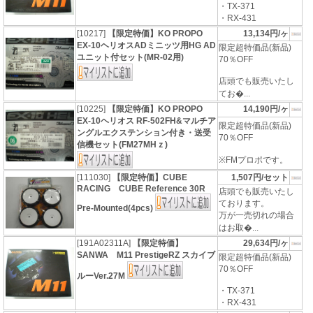
・TX-371
・RX-431
[10217]
【限定特価】KO PROPO
13,134円/ヶ
EX-10ヘリオスADミニッツ用HG AD
限定超特価品(新品)
ユニット付セット(MR-02用)
70％OFF
店頭でも販売いたし
てお�...
[10225]
【限定特価】KO PROPO
14,190円/ヶ
EX-10ヘリオス RF-502FH&マルチア
限定超特価品(新品)
ングルエクステンション付き・送受
70％OFF
信機セット(FM27MHｚ)
※FMプロポです。
[111030]
【限定特価】CUBE
1,507円/セット
RACING CUBE Reference 30R
店頭でも販売いたし
ております。
Pre-Mounted(4pcs)
万が一売切れの場合
はお取�...
[191A02311A]
【限定特価】
29,634円/ヶ
SANWA M11 PrestigeRZ スカイブ
限定超特価品(新品)
70％OFF
ルーVer.27M
・TX-371
・RX-431