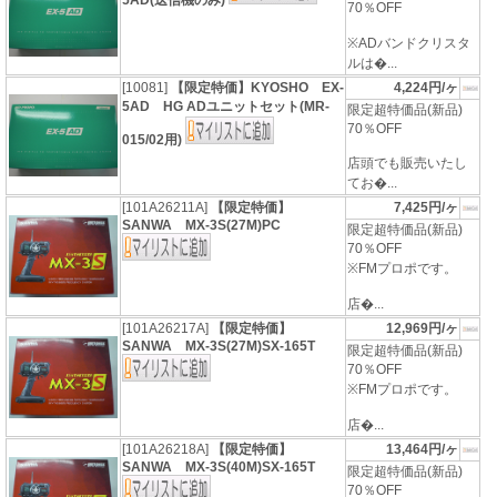
5AD(送信機のみ)
70％OFF
※ADバンドクリスタ
ルは�...
[10081]
【限定特価】KYOSHO EX-
4,224円/ヶ
5AD HG ADユニットセット(MR-
限定超特価品(新品)
70％OFF
015/02用)
店頭でも販売いたし
てお�...
[101A26211A]
【限定特価】
7,425円/ヶ
SANWA MX-3S(27M)PC
限定超特価品(新品)
70％OFF
※FMプロポです。
店�...
[101A26217A]
【限定特価】
12,969円/ヶ
SANWA MX-3S(27M)SX-165T
限定超特価品(新品)
70％OFF
※FMプロポです。
店�...
[101A26218A]
【限定特価】
13,464円/ヶ
SANWA MX-3S(40M)SX-165T
限定超特価品(新品)
70％OFF