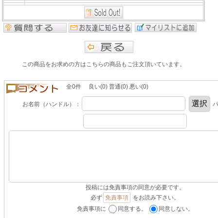
この商品をお求めの方はこちらの商品もご注文頂いています。
全0件 良い(0) 普通(0) 悪い(0)
お名前（ハンドル）：
パ
投稿には免責事項の同意が必要です。
必ず
免責事項
をお読み下さい。
免責事項に
同意する。
同意しない。