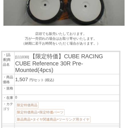
店頭でも販売いたしております。
万が一売切れの場合はお取り寄せいたします。
（納期に若干お時間をいただく場合があります。）
・[品
【限定特価】CUBE RACING
[111030]
番]商
CUBE Reference 30R Pre-
品名
Mounted(4pcs)
・商品
1,507
円/セット
(税込)
価格
・規格
0
・在庫
・カテ
限定特価商品
ゴリ
限定特価商品>限定特価パーツ
新品商品>タイヤ関連商品>ツーリング用タイヤ