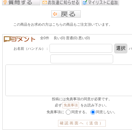
この商品をお求めの方はこちらの商品もご注文頂いています。
全0件 良い(0) 普通(0) 悪い(0)
お名前（ハンドル）：
パ
投稿には免責事項の同意が必要です。
必ず
免責事項
をお読み下さい。
免責事項に
同意する。
同意しない。