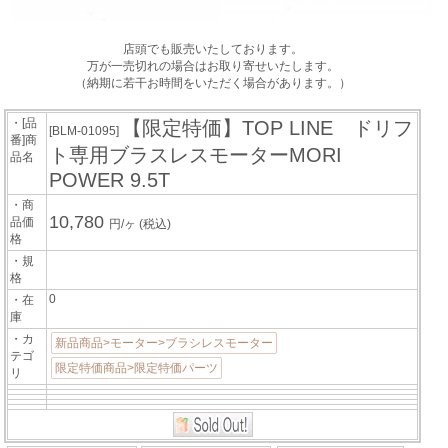
店頭でも販売いたしております。
万が一売切れの場合はお取り寄せいたします。
（納期に若干お時間をいただく場合があります。）
・[品
【限定特価】TOP LINE ドリフ
[BLM-01095]
番]商
ト専用ブラスレスモーターMORI
品名
POWER 9.5T
・商
10,780
品価
円/ヶ
(税込)
格
・規
格
0
・在
庫
・カ
新品商品>モーター>ブラシレスモーター
テゴ
限定特価商品>限定特価パーツ
リ